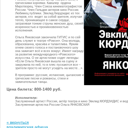
греческими корнями. Кавалер ордена
Миротворец. Член Союза кинематографистов
России. Член Гильдии актеров кино России.
Любимец публики. Эвклид Кюрдзидис из тех
актеров, кто ведет за собой зрителя, излучая
тепло, проникающее в самое сердце,
затрагивая тонкие струны женских душ, своей
искренностью и проникновенностью
исполнения.
Ольга Янковская закончила ГИТИС и по сей
день служит в театре «Ромэн». Она молода,
образованна, красива и талантлива. Ярким
огнем своего голоса и постановочного шоу
она зажигает всё и всех вокруг. Имеет награду
за развитие международного «Ромского»
искусства. О ее артистизме ходят легенды:
«Если Ольга Янковская вышла на сцену и
закружила по ней, то в пляс пускаются все –
зрители просто не могут усидеть на месте…».
В программе: русские, испанские, цыганские и
греческие песни и романсы, стихи и
зажигательные танцы.
Цена билета: 800-1400 руб.
Исполнители:
Заслуженный артист России, актёр театра и кино Эвклид КЮРДЗИДИС и вед
Заслуженная артистка России Ольга ЯНКОВСКАЯ
« вернуться
владимирская афиша