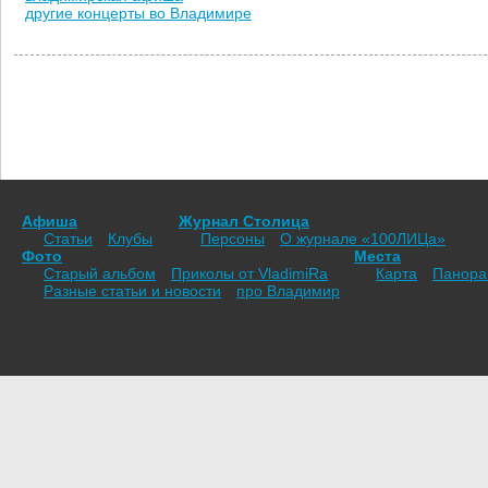
другие концерты во Владимире
Афиша
Журнал Столица
Статьи
Клубы
Персоны
О журнале «100ЛИЦа»
Фото
Места
Старый альбом
Приколы от VladimiRа
Карта
Панор
Разные статьи и новости
про Владимир