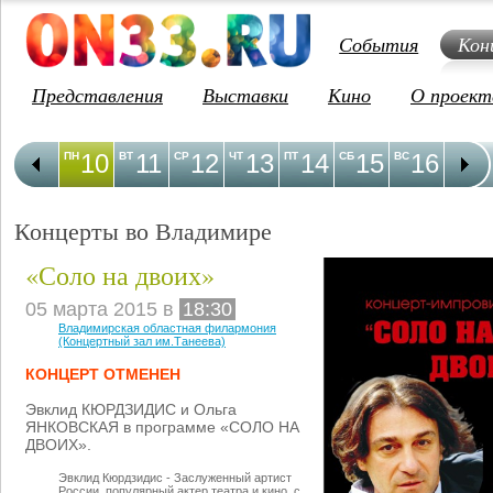
События
Кон
Представления
Выставки
Кино
О проект
10
11
12
13
14
15
16
1
ПН
ВТ
СР
ЧТ
ПТ
СБ
ВС
ПН
Концерты во Владимире
«Соло на двоих»
05 марта 2015 в
18:30
Владимирская областная филармония
(Концертный зал им.Танеева)
КОНЦЕРТ ОТМЕНЕН
Эвклид КЮРДЗИДИС и Ольга
ЯНКОВСКАЯ в программе «СОЛО НА
ДВОИХ».
Эвклид Кюрдзидис - Заслуженный артист
России, популярный актер театра и кино, с