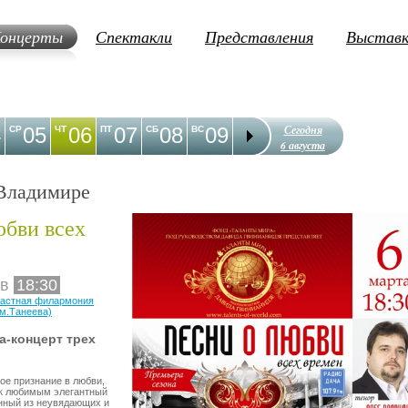
онцерты
Спектакли
Представления
Выстав
Сегодня
4
05
06
07
08
09
10
11
12
1
СР
ЧТ
ПТ
СБ
ВС
ПН
ВТ
СР
ЧТ
6 августа
Владимире
юбви всех
 в
18:30
ластная филармония
им.Танеева)
а-концерт трех
ое признание в любви,
к любимым элегантный
енный из неувядающих и