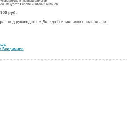
уководитель и главный дирижёр
ель искусств России Анатолий Антонов.
-900 руб.
ра» под руководством Давида Гвинианидзе представляет
иша
во Владимире