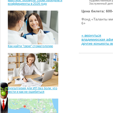
квартире: формула, сроки передачи и
Художественный р
Заслуженный деят
коэффициенты в 2026 году
Цена билета: 600
Фонд «Таланты ми
6+
« вернуться
владимирская аф
другие концерты 
Как найти "свою" стоматологию
Бухгалтерия для ИП без боли: что
вести и как не ошибиться