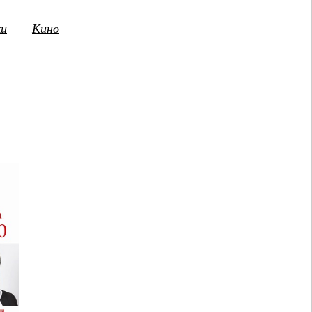
ки
Кино
3
14
15
16
17
18
19
20
21
2
ПТ
СБ
ВС
ПН
ВТ
СР
ЧТ
ПТ
СБ