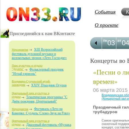
События
К
О проекте
Присоединяйся к нам ВКонтакте
03
0
ПН
ВТ
XIII Всероссийский
Мероприятия
фестиваль духовной музыки и
колокольных звонов «Лето Господне»
Концерты во 
Парк культуры и отдыха
«Песни о л
"Дружба"
Фольклорный праздник
"Играй гармонь"
времен»
Владимиро-Суздальский музей-
заповедник
XXIV Праздник Огурца
06 марта 2015
Центральный парк культуры и
Владимирская об
отдыха
Тематическая программа "С
(Концертный зал 
Днём рождения, Центральный"
Праздничный гал
Фестиваль «Лето на
Мероприятия
трубадуров
Каменке. Суздаль: Слово-Звук на Реке»
Самое оригинальн
Центральный парк культуры и
сказочный подаро
отдыха
Джазовый фестиваль «Музыка
концерт, составл