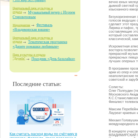
- это мир без границ»
вечно юных мелод
дымкой светлой г
Центральный парк культуры и
изысканного юмор
отдыха
Музыкальный вечер с Игорем
Безукоризненная 
Староверовым
голосов ведущих 
сделает этот праз
Фестиваль
Мероприятия
Лирика и пафос, т
«Владимирская вишня»
составляющие это
который составле
Центральный парк культуры и
классической, кам
отдыха
Тематическая программа
Искрометная атмо
«Дарите ромашки любимым»
восторга позволи
прекрасной музык
Парк культуры и отдыха
прекрасных певцо
"Дружба"
Праздник «День балалайки»
лучших оперных т
В программе проз
арии из опер и оп
...
неаполитанские п
советской и заруб
Последние статьи:
Солисты:
Олег Полпудин (те
Mocковского Акад
К.С.Станиславско
Финалист телевизи
Максим Перебейнос
Лауреат краевых и
Михаил Головушки
международного к
В концерте участв
Как считать расход воды по счётчику в
ВЛАДИМИРСКИЙ 