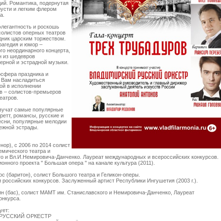
ий. Романтика, подернутая
русти и легким флером
а.
элегантность и роскошь
солистов оперных театров
дник царским торжеством.
рагедия и юмор –
го неординарного концерта,
н из шедевров
ерной и эстрадной музыки.
сфера праздника и
т Вам насладиться
ой в исполнении
в – солистов-премьеров
еатров.
вучат самые популярные
еретт, романсы, русские и
есни, популярные мелодии
ежной эстрады.
нор), с 2006 по 2014 солист
емического театра и
го и Вл.И.Немировича-Данченко. Лауреат международных и всероссийских конкурсов.
онного проекта " Большая опера " на канале культура (2011).
 (баритон), солист Большого театра и Геликон-оперы.
 российских конкурсов. Заслуженный артист Республики Ингушетия (2003 г.).
н (бас), солист МАМТ им. Станиславского и Немировича-Данченко, Лауреат
онкурса.
ует:
РУССКИЙ ОРКЕСТР