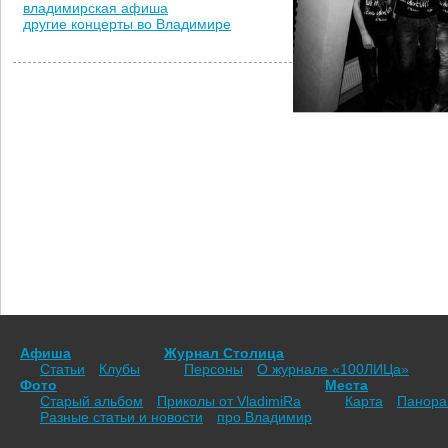
владимирская афиша
другие концерты во Владимире
Афиша
Журнал Столица
Статьи
Клубы
Персоны
О журнале «100ЛИЦа»
Фото
Места
Старый альбом
Приколы от VladimiRа
Карта
Панор
Разные статьи и новости
про Владимир