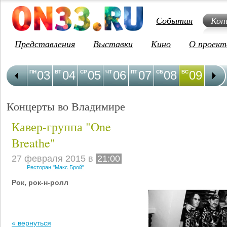
События
Кон
Представления
Выставки
Кино
О проект
03
04
05
06
07
08
09
1
ПН
ВТ
СР
ЧТ
ПТ
СБ
ВС
ПН
Концерты во Владимире
Кавер-группа "One
Breathe"
27 февраля 2015 в
21:00
Ресторан "Макс Брой"
Рок, рок-н-ролл
« вернуться