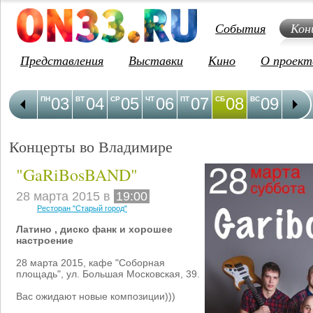
События
Кон
Представления
Выставки
Кино
О проект
03
04
05
06
07
08
09
1
ПН
ВТ
СР
ЧТ
ПТ
СБ
ВС
ПН
Концерты во Владимире
"GaRiBosBAND"
28 марта 2015 в
19:00
Ресторан "Старый город"
Латино , диско фанк и хорошее
настроение
28 марта 2015, кафе "Соборная
площадь", ул. Большая Московская, 39.
Вас ожидают новые композиции)))