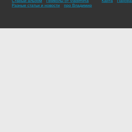
Старый альбом
Приколы от VladimiRа
Карта
Панор
Разные статьи и новости
про Владимир