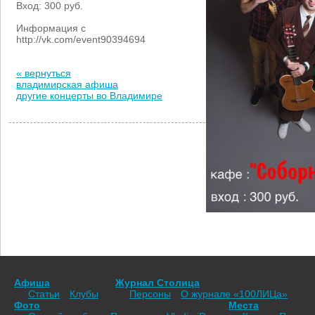
Вход: 300 руб
.
Информация с
http://vk.com/event90394694
« вернуться
владимирская афиша
другие концерты во Владимире
Афиша
Журнал Столица
Статьи
Клубы
Персоны
О журнале «100ЛИЦа»
Фото
Места