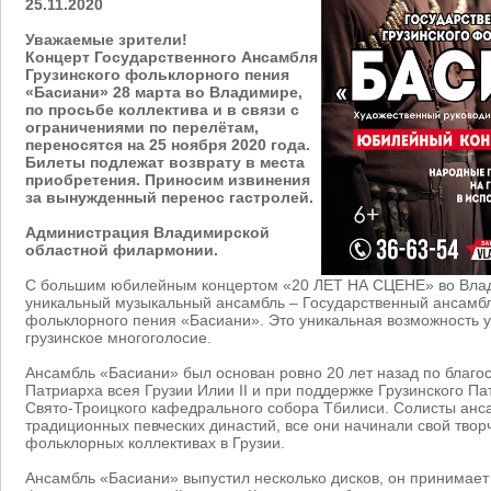
25.11.2020
Уважаемые зрители!
Концерт Государственного Ансамбля
Грузинского фольклорного пения
«Басиани» 28 марта во Владимире,
по просьбе коллектива и в связи с
ограничениями по перелётам,
переносятся на 25 ноября 2020 года.
Билеты подлежат возврату в места
приобретения. Приносим извинения
за вынужденный перенос гастролей.
Администрация Владимирской
областной филармонии.
С большим юбилейным концертом «20 ЛЕТ НА СЦЕНЕ» во Влад
уникальный музыкальный ансамбль – Государственный ансамбл
фольклорного пения «Басиани». Это уникальная возможность 
грузинское многоголосие.
Ансамбль «Басиани» был основан ровно 20 лет назад по благо
Патриарха всея Грузии Илии II и при поддержке Грузинского П
Свято-Троицкого кафедрального собора Тбилиси. Солисты анс
традиционных певческих династий, все они начинали свой творч
фольклорных коллективах в Грузии.
Ансамбль «Басиани» выпустил несколько дисков, он принимает