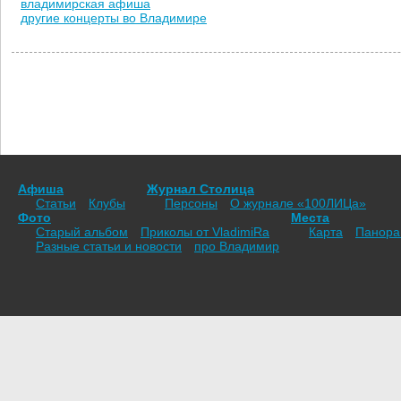
владимирская афиша
другие концерты во Владимире
Афиша
Журнал Столица
Статьи
Клубы
Персоны
О журнале «100ЛИЦа»
Фото
Места
Старый альбом
Приколы от VladimiRа
Карта
Панор
Разные статьи и новости
про Владимир