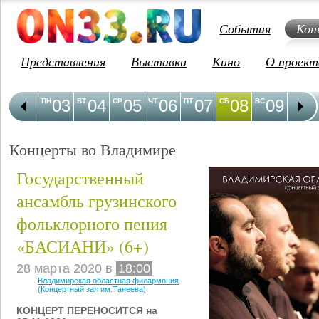
События
Кон
Представления
Выставки
Кино
О проект
03
04
05
06
07
08
09
1
ПН
ВТ
СР
ЧТ
ПТ
СБ
ВС
ПН
Концерты во Владимире
Государственный
ансамбль грузинского
фольклорного пения
«БАСИАНИ» (6+)
28 марта 2020 в
18:00
Владимирская областная филармония
(Концертный зал им.Танеева)
КОНЦЕРТ ПЕРЕНОСИТСЯ на