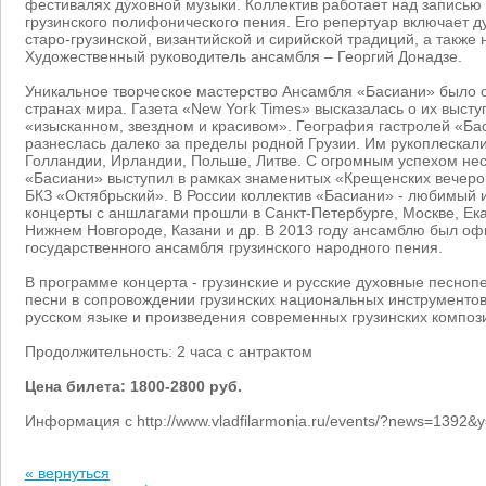
фестивалях духовной музыки. Коллектив работает над записью
грузинского полифонического пения. Его репертуар включает 
старо-грузинской, византийской и сирийской традиций, а также
Художественный руководитель ансамбля – Георгий Донадзе.
Уникальное творческое мастерство Ансамбля «Басиани» было 
странах мира. Газета «New York Times» высказалась о их высту
«изысканном, звездном и красивом». География гастролей «Ба
разнеслась далеко за пределы родной Грузии. Им рукоплескали
Голландии, Ирландии, Польше, Литве. С огромным успехом нес
«Басиани» выступил в рамках знаменитых «Крещенских вечеров
БКЗ «Октябрьский». В России коллектив «Басиани» - любимый и
концерты с аншлагами прошли в Санкт-Петербурге, Москве, Ек
Нижнем Новгороде, Казани и др. В 2013 году ансамблю был оф
государственного ансамбля грузинского народного пения.
В программе концерта - грузинские и русские духовные песноп
песни в сопровождении грузинских национальных инструментов,
русском языке и произведения современных грузинских композ
Продолжительность: 2 часа с антрактом
Цена билета: 1800-2800 руб.
Информация с http://www.vladfilarmonia.ru/events/?news=139
« вернуться