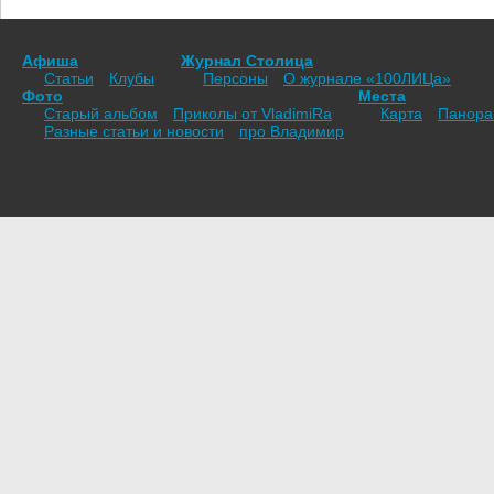
Афиша
Журнал Столица
Статьи
Клубы
Персоны
О журнале «100ЛИЦа»
Фото
Места
Старый альбом
Приколы от VladimiRа
Карта
Панор
Разные статьи и новости
про Владимир