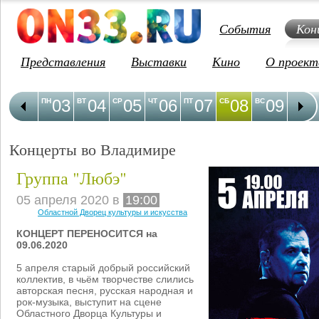
События
Кон
Представления
Выставки
Кино
О проект
03
04
05
06
07
08
09
1
ПН
ВТ
СР
ЧТ
ПТ
СБ
ВС
ПН
Концерты во Владимире
Группа "Любэ"
05 апреля 2020 в
19:00
Областной Дворец культуры и искусства
КОНЦЕРТ ПЕРЕНОСИТСЯ на
09.06.2020
5 апреля старый добрый российский
коллектив, в чьём творчестве слились
авторская песня, русская народная и
рок-музыка, выступит на сцене
Областного Дворца Культуры и