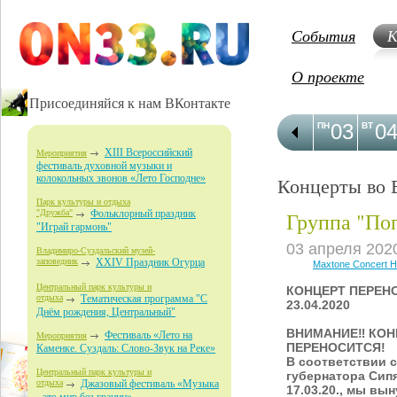
События
К
О проекте
Присоединяйся к нам ВКонтакте
03
0
ПН
ВТ
XIII Всероссийский
Мероприятия
фестиваль духовной музыки и
колокольных звонов «Лето Господне»
Концерты во 
Парк культуры и отдыха
Группа "Поп
"Дружба"
Фольклорный праздник
"Играй гармонь"
03 апреля 202
Владимиро-Суздальский музей-
заповедник
XXIV Праздник Огурца
Maxtone Concert Ha
Центральный парк культуры и
КОНЦЕРТ ПЕРЕН
отдыха
Тематическая программа "С
23.04.2020
Днём рождения, Центральный"
ВНИМАНИЕ‼ КОН
Фестиваль «Лето на
Мероприятия
ПЕРЕНОСИТСЯ!
Каменке. Суздаль: Слово-Звук на Реке»
В соответствии 
Центральный парк культуры и
губернатора Сипя
отдыха
Джазовый фестиваль «Музыка
17.03.20., мы вы