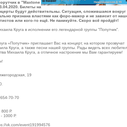
Порутчик в "Maxtone
23.04.2020. Билеты на
нцерты будут действительны. Ситуация, сложившаяся вокруг
ально признана властями как форс-мажор и не зависит от наш
тистов или кого-то ещё. Не паникуйте. Скоро всё пройдёт!
хаила Круга в исполнении его легендарной группы "Попутчик".
уга «Попутчик» приглашает Вас на концерт, на котором прозвучат
ила Круга, а также песни нашей группы. Рады видеть всех любите
тва Михаила Круга, а отличное настроение мы Вам гарантируем!
и!
ижегородская, 19
0.
 654-70-70
 800 Р.
- 1000 Р.
s://vk.com/event191994576