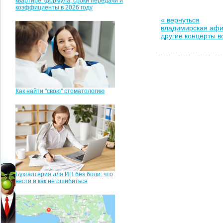
квартире: формула, сроки передачи и
коэффициенты в 2026 году
« вернуться
владимирская аф
другие концерты 
Как найти "свою" стоматологию
Бухгалтерия для ИП без боли: что
вести и как не ошибиться