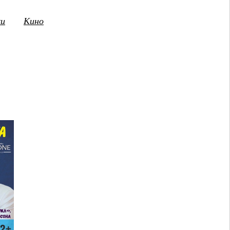
ки
Кино
3
14
15
16
17
18
19
20
21
2
ПТ
СБ
ВС
ПН
ВТ
СР
ЧТ
ПТ
СБ