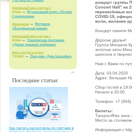
- это мир без границ»
концерт группы 
Concert Hall" на 
Центральный парк культуры и
перенесённые ко
отдыха
Музыкальный вечер с Игорем
COVID-19, офици
Староверовым
воли, желания ар
Фестиваль
Мероприятия
«Владимирская вишня»
Концерт памяти Ми
Центральный парк культуры и
Дорогие друзья!
отдыха
Тематическая программа
Группа Михаила Кр
«Дарите ромашки любимым»
золотые хиты Миха
Парк культуры и отдыха
шансона и творчес
"Дружба"
Праздник «День балалайки»
Нам с Вами по пут
...
Дата: 03.04.2020
Адрес: Большая Н
Последние статьи:
Сбор гостей в 19:0
Начало в 20:00.
Телефон: +7 (904)
Билеты:
ТанцполФан зона -
Место за столиком 
Как считать расход воды по счётчику в
Информация с http