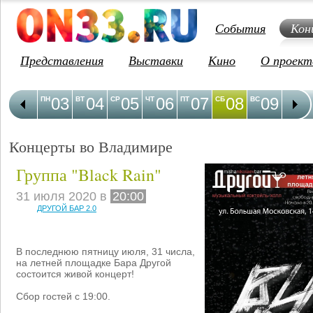
События
Кон
Представления
Выставки
Кино
О проект
03
04
05
06
07
08
09
1
ПН
ВТ
СР
ЧТ
ПТ
СБ
ВС
ПН
Концерты во Владимире
Группа "Black Rain"
31 июля 2020 в
20:00
ДРУГОЙ БАР 2.0
В последнюю пятницу июля, 31 числа,
на летней площадке Бара Другой
состоится живой концерт!
Сбор гостей с 19:00.