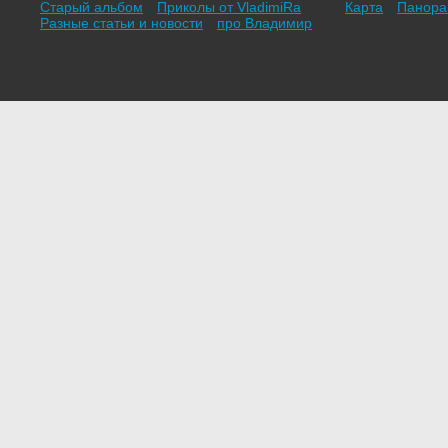
Старый альбом
Приколы от VladimiRа
Карта
Панор
Разные статьи и новости
про Владимир