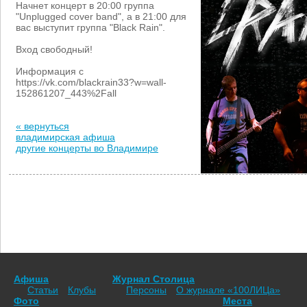
Начнет концерт в 20:00 группа
"Unplugged cover band", а в 21:00 для
вас выступит группа "Black Rain".
Вход свободный!
Информация с
https://vk.com/blackrain33?w=wall-
152861207_443%2Fall
« вернуться
владимирская афиша
другие концерты во Владимире
Афиша
Журнал Столица
Статьи
Клубы
Персоны
О журнале «100ЛИЦа»
Фото
Места