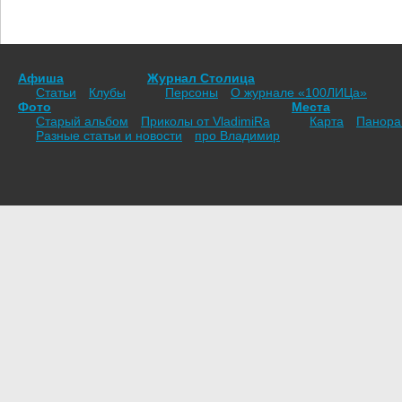
Афиша
Журнал Столица
Статьи
Клубы
Персоны
О журнале «100ЛИЦа»
Фото
Места
Старый альбом
Приколы от VladimiRа
Карта
Панор
Разные статьи и новости
про Владимир