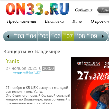
События
Кон
Представления
Выставки
Кино
О проект
03
04
05
06
07
08
09
1
ПН
ВТ
СР
ЧТ
ПТ
СБ
ВС
ПН
Концерты во Владимире
Yanix
27 ноября 2021 в
20:00
Концертный бар "ЦЕХ"
27 ноября в КБ ЦЕХ выступит молодой
рэп исполнитель Yanix.
Это будет его первый большой сольный
концерт во Владимире, приуроченный к
презентации нового альбома.