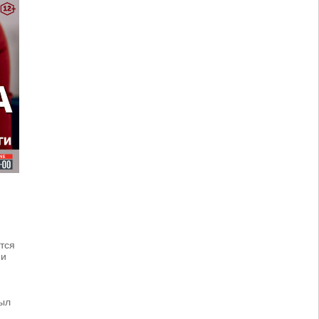
тся
ми
был