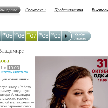
онцерты
Спектакли
Представления
Выстав
Сегодня
4
05
06
07
08
09
10
11
12
1
СР
ЧТ
ПТ
СБ
ВС
ПН
ВТ
СР
ЧТ
7 августа
Владимире
кова
21 в
19:00
 культуры и искусства
ация новой книги
овую книгу «Работа
грамму, созданную
зитора Александра
 радости, горечи,
светлой меланхолии —
овой отражает саму