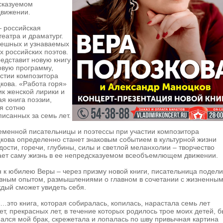
сказуемом
вижении.
 российская
театра и драматург.
пешных и узнаваемых
 российских поэтов.
едставит новую книгу
овую программу,
стии композитора
кова. «Работа горя»
ик женской лирики и
я книга поэзии,
я сотню
писанных за семь лет.
еменной писательницы и поэтессы при участии композитора
кова определенно станет знаковым событием в культурной жизни
дости, горечи, глубины, силы и светлой меланхолии – творчество
ает саму жизнь в ее непредсказуемом всеобъемлющем движении.
 к юбилею Веры – через призму новой книги, писательница подели
овным опытом, размышлениями о главном в сочетании с жизненны
ждый сможет увидеть себя.
…это книга, которая собиралась, копилась, нарастала семь лет
ет, прекрасных лет, в течение которых родилось трое моих детей, 
ался мой брак, скрежетала и лопалась по шву привычная картина