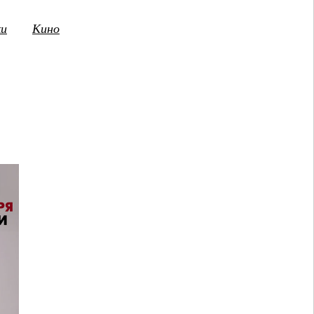
ки
Кино
3
14
15
16
17
18
19
20
21
2
ПТ
СБ
ВС
ПН
ВТ
СР
ЧТ
ПТ
СБ