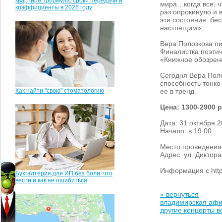
квартире: формула, сроки передачи и
мира…когда все, ч
коэффициенты в 2026 году
раз опрокинуло и в
эти состояния: бе
настоящим».
Вера Полозкова пиш
Финалистка поэтич
«Книжное обозрен
Сегодня Вера Поло
способность тонко
Как найти "свою" стоматологию
ее в тренд.
Цена: 1300-2900 р
Дата: 31 октября 2
Начало: в 19.00
Место проведения:
Адрес: ул. Диктор
Информация с http
Бухгалтерия для ИП без боли: что
вести и как не ошибиться
« вернуться
владимирская аф
другие концерты 