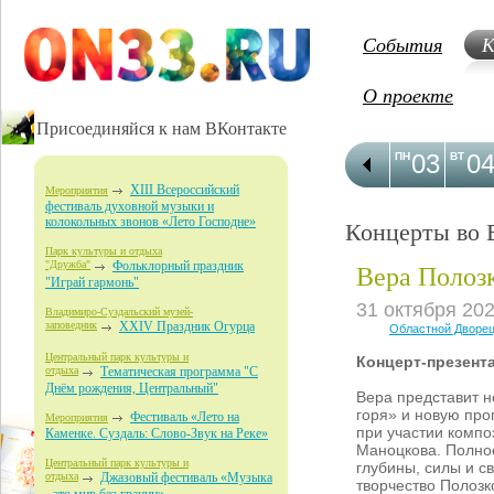
События
К
О проекте
Присоединяйся к нам ВКонтакте
03
0
ПН
ВТ
XIII Всероссийский
Мероприятия
фестиваль духовной музыки и
колокольных звонов «Лето Господне»
Концерты во 
Парк культуры и отдыха
Вера Полоз
"Дружба"
Фольклорный праздник
"Играй гармонь"
31 октября 20
Владимиро-Суздальский музей-
заповедник
XXIV Праздник Огурца
Областной Дворец
Центральный парк культуры и
Концерт-презент
отдыха
Тематическая программа "С
Днём рождения, Центральный"
Вера представит н
горя» и новую про
Фестиваль «Лето на
Мероприятия
при участии компо
Каменке. Суздаль: Слово-Звук на Реке»
Маноцкова. Полное
Центральный парк культуры и
глубины, силы и 
отдыха
Джазовый фестиваль «Музыка
творчество Полозк