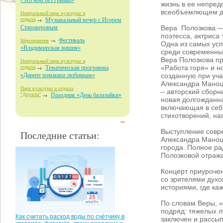
- это мир без границ»
жизнь в ее непред
всеобъемлющем д
Центральный парк культуры и
отдыха
Музыкальный вечер с Игорем
Вера Полозкова —
Староверовым
поэтесса, актриса 
Фестиваль
Мероприятия
Одна из самых ус
«Владимирская вишня»
среди современных
Вера Полозкова пр
Центральный парк культуры и
«Работа горя» и н
отдыха
Тематическая программа
созданную при уча
«Дарите ромашки любимым»
Александра Маноц
Парк культуры и отдыха
– авторский сборн
"Дружба"
Праздник «День балалайки»
новая долгожданна
включающая в себ
стихотворений, на
...
Выступление совр
Последние статьи:
Александра Маноц
города. Полное ра
Полозковой отраж
Концерт приурочен
со зрителями дух
историями, где ка
По словам Веры, «
подряд: тяжелых л
Как считать расход воды по счётчику в
заключен и рассып