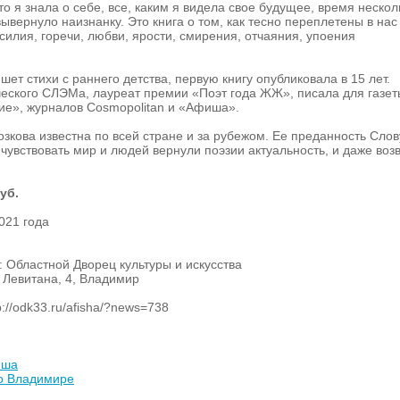
то я знала о себе, все, каким я видела свое будущее, время нескол
ывернуло наизнанку. Это книга о том, как тесно переплетены в нас
ссилия, горечи, любви, ярости, смирения, отчаяния, упоения
ет стихи с раннего детства, первую книгу опубликовала в 15 лет.
еского СЛЭМа, лауреат премии «Поэт года ЖЖ», писала для газет
ие», журналов Cosmopolitan и «Афиша».
зкова известна по всей стране и за рубежом. Ее преданность Слов
 чувствовать мир и людей вернули поэзии актуальность, и даже воз
уб.
021 года
 Областной Дворец культуры и искусства
а Левитана, 4, Владимир
://odk33.ru/afisha/?news=738
иша
во Владимире