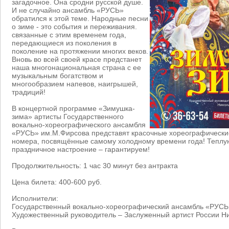
загадочное. Она сродни русской душе.
И не случайно ансамбль «РУСЬ»
обратился к этой теме. Народные песни
о зиме - это события и переживания.
связанные с этим временем года,
передающиеся из поколения в
поколение на протяжении многих веков.
Вновь во всей своей красе предстанет
наша многонациональная страна с ее
музыкальным богатством и
многообразием напевов, наигрышей,
традиций!
В концертной программе «Зимушка-
зима» артисты Государственного
вокально-хореографического ансамбля
«РУСЬ» им.М.Фирсова представят красочные хореографически
номера, посвящённые самому холодному времени года! Теплу
праздничное настроение – гарантируем!
Продолжительность: 1 час 30 минут без антракта
Цена билета: 400-600 руб.
Исполнители:
Государственный вокально-хореографический ансамбль «РУСЬ
Художественный руководитель – Заслуженный артист России