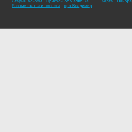
Старый альбом
Приколы от VladimiRа
Карта
Панор
Разные статьи и новости
про Владимир