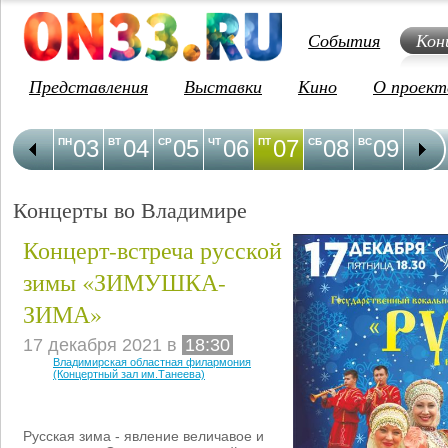
События
Кон
Представления
Выставки
Кино
О проект
03
04
05
06
07
08
09
1
ПН
ВТ
СР
ЧТ
ПТ
СБ
ВС
ПН
Концерты во Владимире
Концерт-встреча русской
зимы «ЗИМУШКА-
ЗИМА»
17 декабря 2021 в
18:30
Владимирская областная филармония
(Концертный зал им.Танеева)
Русская зима - явление величавое и