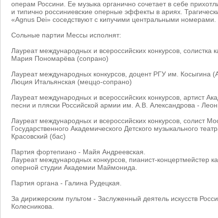
операм Россини. Ее музыка органично сочетает в себе прихо
и типично россиниевские оперные эффекты в ариях. Трагическ
«Agnus Dei» соседствуют с кипучими центральными номерами.
Сольные партии Мессы исполнят:
Лауреат международных и всероссийских конкурсов, солистка к
Мария Пономарёва (сопрано)
Лауреат международных конкурсов, доцент РГУ им. Косыгина 
Люция Итальянская (меццо-сопрано)
Лауреат международных и всероссийских конкурсов, артист Ак
песни и пляски Российской армии им. А.В. Александрова - Леон
Лауреат международных и всероссийских конкурсов, солист Мо
Государственного Академического Детского музыкального театра
Красовский (бас)
Партия фортепиано - Майя Андреевская.
Лауреат международных конкурсов, пианист-концертмейстер к
оперной студии Академии Маймонида.
Партия органа - Галина Рудецкая.
За дирижерским пультом - Заслуженный деятель искусств Росс
Колесникова.