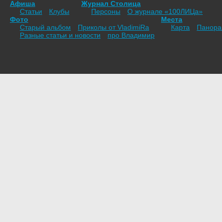
Афиша
Журнал Столица
Статьи
Клубы
Персоны
О журнале «100ЛИЦа»
Фото
Места
Старый альбом
Приколы от VladimiRа
Карта
Панор
Разные статьи и новости
про Владимир