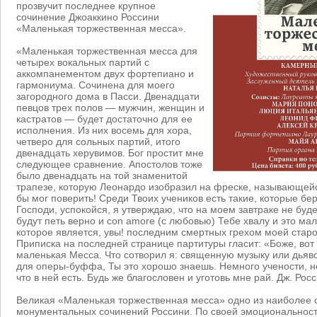
прозвучит последнее крупное
сочинение Джоаккино Россини
«Маленькая торжественная месса».
«Маленькая торжественная месса для
четырех вокальных партий с
аккомпанементом двух фортепиано и
гармониума. Сочинена для моего
загородного дома в Пасси. Двенадцати
певцов трех полов — мужчин, женщин и
кастратов — будет достаточно для ее
исполнения. Из них восемь для хора,
четверо для сольных партий, итого
двенадцать херувимов. Бог простит мне
следующее сравнение. Апостолов тоже
было двенадцать на той знаменитой
трапезе, которую Леонардо изобразил на фреске, называющейс
бы мог поверить! Среди Твоих учеников есть такие, которые б
Господи, успокойся, я утверждаю, что на моем завтраке не буд
будут петь верно и con amore (с любовью) Тебе хвалу и это ма
которое является, увы! последним смертных грехом моей старо
Приписка на последней странице партитуры гласит: «Боже, вот
маленькая Месса. Что сотворил я: священную музыку или дья
для оперы-буффа, Ты это хорошо знаешь. Немного учености, не
что в ней есть. Будь же благословен и уготовь мне рай. Дж. Рос
Великая «Маленькая торжественная месса» одно из наиболее 
монументальных сочинений Россини. По своей эмоциональнос