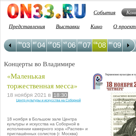
События
Кон
Представления
Выставки
Кино
О проект
03
04
05
06
07
08
09
1
ПН
ВТ
СР
ЧТ
ПТ
СБ
ВС
ПН
Концерты во Владимире
«Маленькая
торжественная месса»
18 ноября 2021 в
18:30
Центр культуры и искусства на Соборной
18 ноября в Большом зале Центра
культуры и искусства на Соборной в
исполнении камерного хора «Распев» и
приглашённых солистов (г. Москва)