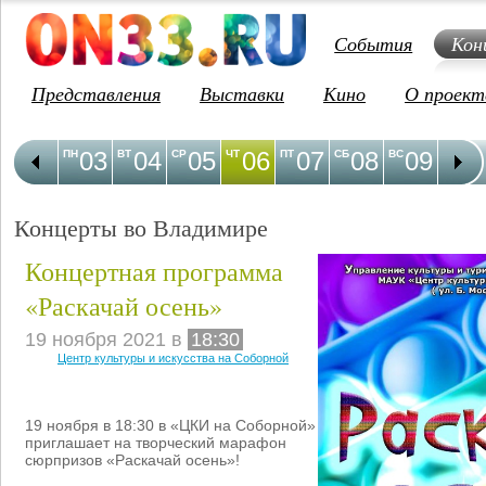
События
Кон
Представления
Выставки
Кино
О проект
03
04
05
06
07
08
09
1
ПН
ВТ
СР
ЧТ
ПТ
СБ
ВС
ПН
Концерты во Владимире
Концертная программа
«Раскачай осень»
19 ноября 2021 в
18:30
Центр культуры и искусства на Соборной
19 ноября в 18:30 в «ЦКИ на Соборной»
приглашает на творческий марафон
сюрпризов «Раскачай осень»!