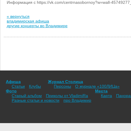
Информация с https://vk.com/centrnasobornoy?w=wall-45749277
« вернуться
владимирская афиша
другие концерты во Владимире
Афиша
Журнал Столица
Статьи
Клубы
Персоны
О журнале «100ЛИЦа»
Фото
Места
Старый альбом
Приколы от VladimiRа
Карта
Панор
Разные статьи и новости
про Владимир