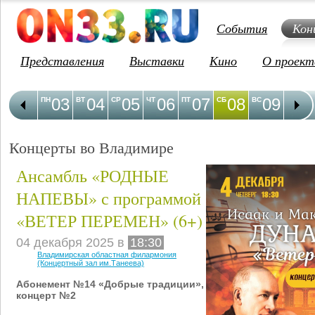
События
Кон
Представления
Выставки
Кино
О проект
03
04
05
06
07
08
09
1
ПН
ВТ
СР
ЧТ
ПТ
СБ
ВС
ПН
Концерты во Владимире
Ансамбль «РОДНЫЕ
НАПЕВЫ» с программой
«ВЕТЕР ПЕРЕМЕН» (6+)
04 декабря 2025 в
18:30
Владимирская областная филармония
(Концертный зал им.Танеева)
Абонемент №14 «Добрые традиции»,
концерт №2