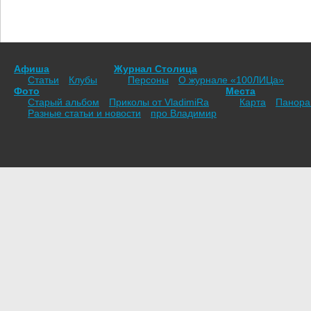
Афиша
Журнал Столица
Статьи
Клубы
Персоны
О журнале «100ЛИЦа»
Фото
Места
Старый альбом
Приколы от VladimiRа
Карта
Панор
Разные статьи и новости
про Владимир