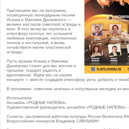
Приглашаем вас на программу,
посвящённую легендарным песням
Исаака и Максима Дунаевского —
великих мастеров советской эстрады и
кино. В этот вечер вы окунетесь в
атмосферу золотых лет, услышите
любимые композиции, наполненные
теплом и ностальгией, и вновь
почувствуете магию классической
эстрады.
Пусть музыка Исаака и Максима
Дунаевских станет для вас мостом в
прошлое, подарит радость и
вдохновение. Ждём вас на нашем
концерте — вместе создадим атмосферу уюта, доброты и нез
В программе: советские шлягеры и популярные мелодии из ки
Исполнители:
Ансамбль «РОДНЫЕ НАПЕВЫ»
Художественный руководитель ансамбля «РОДНЫЕ НАПЕВЫ» 
Солисты: заслуженный работник культуры России Валентина В
Всероссийских конкурсов Владимир САВУШКИН