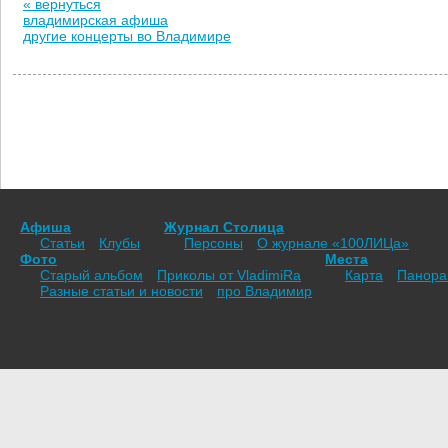
« вернуться
владимирская афиша
другие концерты во Владимире
Афиша
Журнал Столица
Статьи
Клубы
Персоны
О журнале «100ЛИЦа»
Фото
Места
Старый альбом
Приколы от VladimiRа
Карта
Панор
Разные статьи и новости
про Владимир