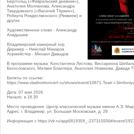
Берггольц («Февральский дневник»),
Анатолия Молчанова, Александра
Твардовского («Василий Тёркин»),
Роберта Рождественского (Реквием) и
других
Художественное слово - Александр
Аладышев
Владимирский камерный хор
Дирижер – Николай Макаров
Хормейстер - Михаил Давыдов
В программе музыка: Константина Листова, Виссариона Шебал
Богословского, Матвея Блантера, Анатолия Новикова, Давида Т
Билеты по ссылке:
https://www.vladimirkoncert.ru/shows/event/10871-Teatr-i-Simfoni
Дата: 07 мая 2026
Начало: в 18.30
Место проведения: Центр классической музыки имени А.Э. Мар
Адрес: г. Владимир, ул. Большая Московская, д. 28
Информация с https://vk.ru/app6819359_-237315556#/event/192