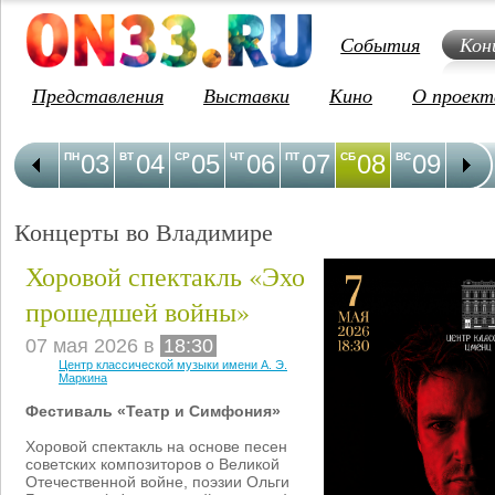
События
Кон
Представления
Выставки
Кино
О проект
03
04
05
06
07
08
09
1
ПН
ВТ
СР
ЧТ
ПТ
СБ
ВС
ПН
Концерты во Владимире
Хоровой спектакль «Эхо
прошедшей войны»
07 мая 2026 в
18:30
Центр классической музыки имени А. Э.
Маркина
Фестиваль «Театр и Симфония»
Хоровой спектакль на основе песен
советских композиторов о Великой
Отечественной войне, поэзии Ольги