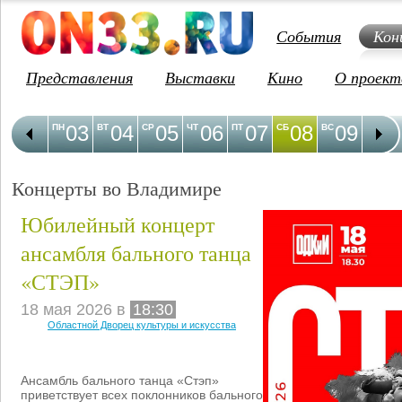
События
Кон
Представления
Выставки
Кино
О проект
03
04
05
06
07
08
09
1
ПН
ВТ
СР
ЧТ
ПТ
СБ
ВС
ПН
Концерты во Владимире
Юбилейный концерт
ансамбля бального танца
«СТЭП»
18 мая 2026 в
18:30
Областной Дворец культуры и искусства
Ансамбль бального танца «Стэп»
приветствует всех поклонников бального