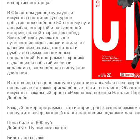
и спортивного танца!
В Областном дворце культуры и
искусства состоится культурное
событие, посвящённое 50-летнему пути
ансамбля, его яркой и насыщенной
истории, полной творческих побед.
Зрителей ждёт увлекательное
путешествие сквозь эпохи и стили: от
классических вальса, фокстрота и
румбы до самых современных
направлений. В программе - хроника
выдающихся событий из жизни
коллектива, воплощённая в искусстве
движения.
В этот вечер на сцене выступят участники ансамбля всех возра
прошлых лет, а также приглашённые гости - вокалисты Областн
искусства: вокальный проект «Резонанс», солисты Наталья Па
Дербенёв.
Каждый номер программы - это история, рассказанная языком 
пропустите вечер, который станет настоящим подарком для все
Цена билета: 600 руб.
Действует Пушкинская карта
Билеты по ссылке: