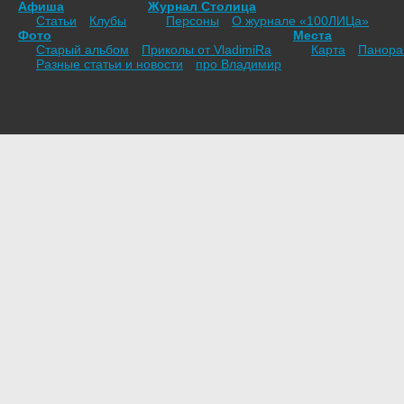
Афиша
Журнал Столица
Статьи
Клубы
Персоны
О журнале «100ЛИЦа»
Фото
Места
Старый альбом
Приколы от VladimiRа
Карта
Панор
Разные статьи и новости
про Владимир