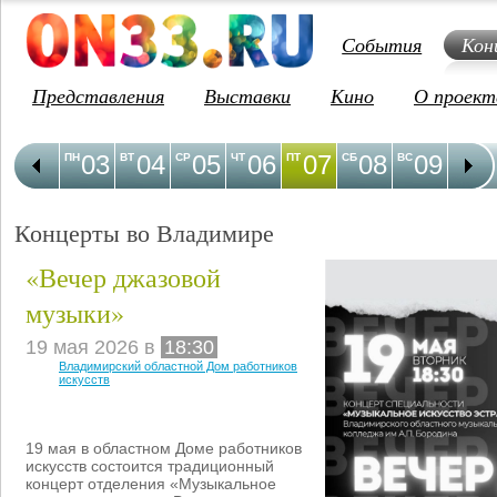
События
Кон
Представления
Выставки
Кино
О проект
03
04
05
06
07
08
09
1
ПН
ВТ
СР
ЧТ
ПТ
СБ
ВС
ПН
Концерты во Владимире
«Вечер джазовой
музыки»
19 мая 2026 в
18:30
Владимирский областной Дом работников
искусств
19 мая в областном Доме работников
искусств состоится традиционный
концерт отделения «Музыкальное