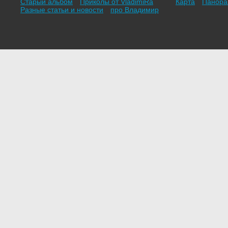
Старый альбом
Приколы от VladimiRа
Карта
Панор
Разные статьи и новости
про Владимир