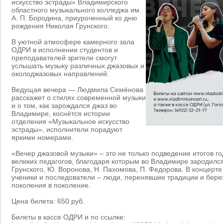
искусство эстрады» Владимирского
областного музыкального колледжа им.
А. П. Бородина, приуроченный ко дню
рождения Николая Грунского.
В уютной атмосфере камерного зала
ОДРИ в исполнении студентов и
преподавателей зрители смогут
услышать музыку различных джазовых и
околоджазовых направлений.
Ведущая вечера — Людмила Семёнова
расскажет о стилях современной музыки
и о том, как зарождался джаз во
Владимире, коснётся истории
отделения «Музыкальное искусство
эстрады», исполнители порадуют
яркими номерами.
«Вечер джазовой музыки» – это не только подведение итогов го
великих педагогов, благодаря которым во Владимире зародился
Грунского, Ю. Воронова, Н. Пахомова, П. Федорова. В концерт
ученики и последователи – люди, перенявшие традиции и бер
поколения в поколение.
Цена билета: 650 руб.
Билеты в кассе ОДРИ и по ссылке: