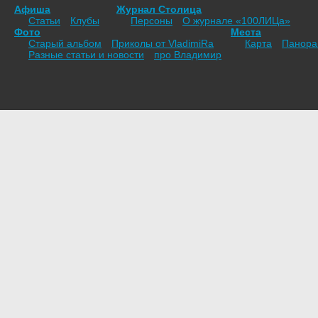
Афиша
Журнал Столица
Статьи
Клубы
Персоны
О журнале «100ЛИЦа»
Фото
Места
Старый альбом
Приколы от VladimiRа
Карта
Панор
Разные статьи и новости
про Владимир