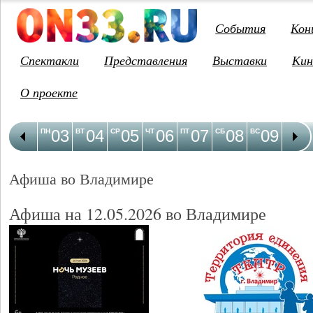
События
Кон
Спектакли
Представления
Выставки
Кин
О проекте
03
04
05
06
07
08
09
1
ПН
ВТ
СР
ЧТ
ПТ
СБ
ВС
ПН
Афиша во Владимире
Афиша на 12.05.2026 во Владимире