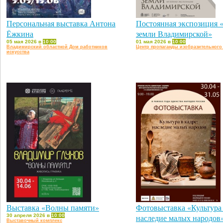
Персональная выставка Антона
Постоянная экспозиция 
Ёжкина
земли Владимирской»
05 мая 2026 в
10:00
01 мая 2026 в
10:00
Владимирский областной Дом работников
Центр пропаганды изобразительного
искусства
Выставка «Волны памяти»
Фотовыставка «Культура 
30 апреля 2026 в
10:00
наследие малых народов
Выставочный комплекс