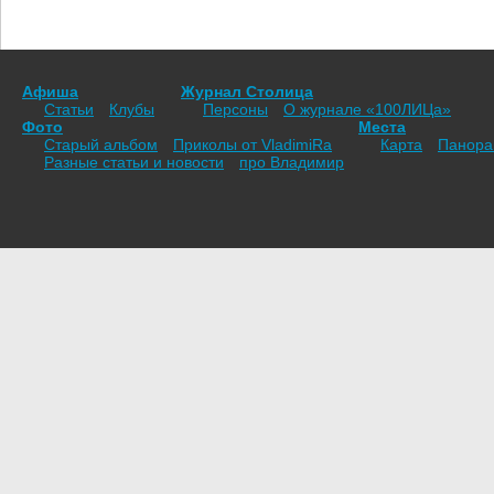
Афиша
Журнал Столица
Статьи
Клубы
Персоны
О журнале «100ЛИЦа»
Фото
Места
Старый альбом
Приколы от VladimiRа
Карта
Панор
Разные статьи и новости
про Владимир