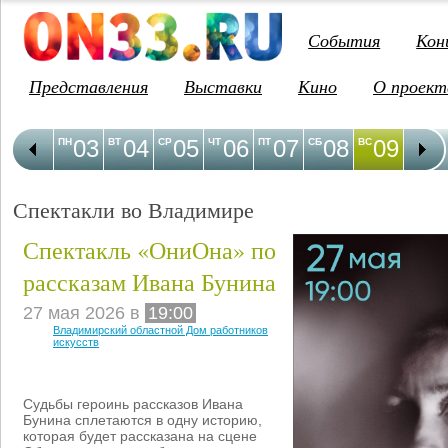
События
Кон
Представления
Выставки
Кино
О проект
03
04
05
06
07
08
09
1
ПН
ВТ
СР
ЧТ
ПТ
СБ
ВС
ПН
Спектакли во Владимире
Спектакль «ОниОна» по
рассказам Ивана Бунина
27 мая 2026 в
19:00
Владимирский областной Дом работников
искусств
Судьбы героинь рассказов Ивана
Бунина сплетаются в одну историю,
которая будет рассказана на сцене