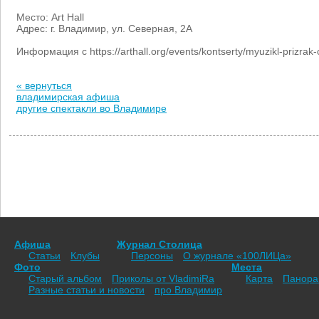
Место: Art Hall
Адрес: г. Владимир, ул. Северная, 2А
Информация с https://arthall.org/events/kontserty/myuzikl-prizrak
« вернуться
владимирская афиша
другие спектакли во Владимире
Афиша
Журнал Столица
Статьи
Клубы
Персоны
О журнале «100ЛИЦа»
Фото
Места
Старый альбом
Приколы от VladimiRа
Карта
Панор
Разные статьи и новости
про Владимир