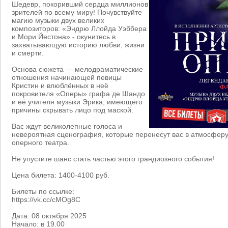
Шедевр, покоривший сердца миллионов
зрителей по всему миру! Почувствуйте
магию музыки двух великих
композиторов: «Эндрю Ллойда Уэббера
и Мори Йестона» - окунитесь в
захватывающую историю любви, жизни
и смерти.
Основа сюжета — мелодраматические
отношения начинающей певицы
Кристин и влюблённых в неё
покровителя «Оперы» графа де Шандо
и её учителя музыки Эрика, имеющего
причины скрывать лицо под маской.
Вас ждут великолепные голоса и
невероятная сценография, которые перенесут вас в атмосфер
оперного театра.
Не упустите шанс стать частью этого грандиозного события!
Цена билета: 1400-4100 руб.
Билеты по ссылке:
https://vk.cc/cMOg8C
Дата: 08 октября 2025
Начало: в 19.00