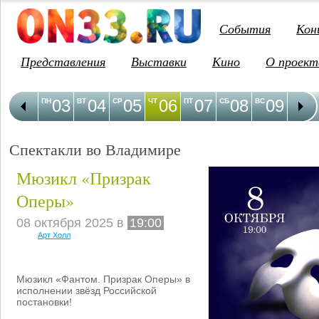
События
Кон
Представления
Выставки
Кино
О проект
03
04
05
06
07
08
09
1
ПН
ВТ
СР
ЧТ
ПТ
СБ
ВС
ПН
Спектакли во Владимире
Мюзикл «Призрак
Оперы»
08 октября 2025 в
19:00
Арт Холл
Мюзикл «Фантом. Призрак Оперы» в
исполнении звёзд Российской
постановки!