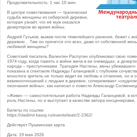
Продолжительность: 1 час 10 мин.
В центре повествования — трагическая
судьба женщины из сибирской деревни,
которая узнаёт, что её муж оказался
дезертиром во время войны.
Андрей Гуськов, выжив после тяжелейшего ранения, бежит с в
деревню... Там он прячется ото всех, даже от собственной жен
любимой женщины?
Советский писатель Валентин Распутин опубликовал свою пове
1974 году, когда память о войне жила в ее очевидцах, а дезерт
народа – преступниками. Трагедия Настены, жены убежавшего 
показана в спектакле Надежды Галанцевой с глубоким сочувст
монологи зритель не только видит ее любовь и отчаяние, но и
взаимоотношений с людьми в деревне, сопереживает «скудном
окончания войны», как написал о повести Александр Солжениц
«Живи» — самостоятельная работа Надежды Галанцевой, в кото
роль Настены, но и выступает в качестве автора инсценировки,
Билеты по ссылке:
https://vladimir.kassy.ru/events/teatr/2-2362/
Действует Пушкинская карта
Дата: 19 мая 2026