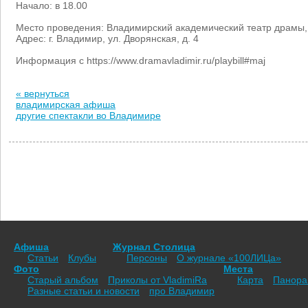
Начало: в 18.00
Место проведения: Владимирский академический театр драмы
Адрес: г. Владимир, ул. Дворянская, д. 4
Информация с https://www.dramavladimir.ru/playbill#maj
« вернуться
владимирская афиша
другие спектакли во Владимире
Афиша
Журнал Столица
Статьи
Клубы
Персоны
О журнале «100ЛИЦа»
Фото
Места
Старый альбом
Приколы от VladimiRа
Карта
Панор
Разные статьи и новости
про Владимир