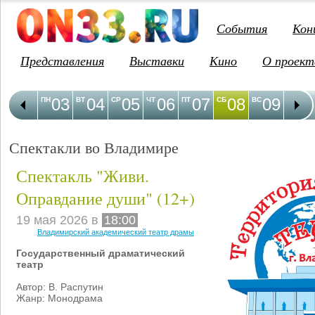
События
Кон
Представления
Выставки
Кино
О проект
03
04
05
06
07
08
09
1
ПН
ВТ
СР
ЧТ
ПТ
СБ
ВС
ПН
Спектакли во Владимире
Спектакль "Живи.
Оправдание души" (12+)
19 мая 2026 в
18:00
Владимирский академический театр драмы
Государственный драматический
театр
Автор: В. Распутин
Жанр: Монодрама