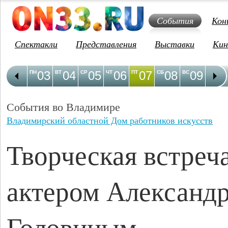
События
Кон
Спектакли
Представления
Выставки
Кин
03
04
05
06
07
08
09
1
ПН
ВТ
СР
ЧТ
ПТ
СБ
ВС
ПН
События во Владимире
Владимирский областной Дом работников искусств
Творческая встреча
актером Александ
Головиным