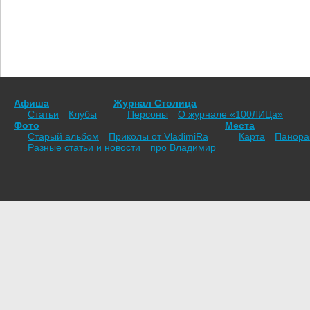
Афиша
Журнал Столица
Статьи
Клубы
Персоны
О журнале «100ЛИЦа»
Фото
Места
Старый альбом
Приколы от VladimiRа
Карта
Панор
Разные статьи и новости
про Владимир