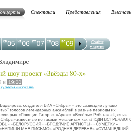
онцерты
Спектакли
Представления
Выстав
Сегодня
4
05
06
07
08
09
10
11
12
1
СР
ЧТ
ПТ
СБ
ВС
ПН
ВТ
СР
ЧТ
9 августа
Владимире
й шоу проект «Звёзды 80-х»
2 в
19:00
 культуры и искусства
Бадьяровa, создателя ВИА «Сябры» – это созвездие лучших
отых” голосов легендарных ансамблей в разные периоды их
Песняры» «Поющие Гитары» «Аракс» «Весёлые Ребята» «Цветы»
«Сябры»,известныe по такими мега-хитам как «ЛЮДИ ВСТРЕЧАЮТ
ОВЬ» «БЕЛОРУССИЯ» «БРОДЯЧИЕ АРТИСТЫ» «СУМЕРКИ»
 «НАПИШИ МНЕ ПИСЬМО» «РОДНАЯ ДЕРЕВНЯ» «СУМАШЕДШИЙ