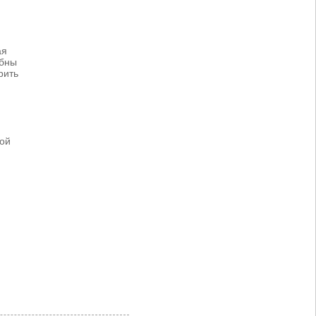
ая
обны
рить
той