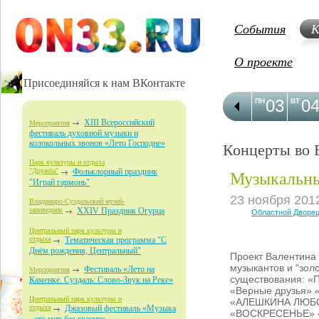
События
К
О проекте
Присоединяйся к нам ВКонтакте
03
0
ПН
ВТ
XIII Всероссийский
Мероприятия
фестиваль духовной музыки и
колокольных звонов «Лето Господне»
Концерты во 
Парк культуры и отдыха
Музыкальны
"Дружба"
Фольклорный праздник
"Играй гармонь"
23 ноября 201
Владимиро-Суздальский музей-
заповедник
XXIV Праздник Огурца
Областной Дворец
Центральный парк культуры и
отдыха
Тематическая программа "С
Днём рождения, Центральный"
Проект Валентина 
музыкантов и “зол
Фестиваль «Лето на
Мероприятия
существования: «
Каменке. Суздаль: Слово-Звук на Реке»
«Верные друзья» 
Центральный парк культуры и
«АЛЕШКИНА ЛЮБ
отдыха
Джазовый фестиваль «Музыка
«ВОСКРЕСЕНЬЕ»