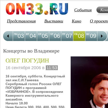
События
Кон
Представления
Выставки
Кино
О проект
03
04
05
06
07
08
09
1
ПН
ВТ
СР
ЧТ
ПТ
СБ
ВС
ПН
Концерты во Владимире
ОЛЕГ ПОГУДИН
16 сентября 2006 в
11:53
16 сентября, суббота. Концертный
зал им.С.И.Танеева
Серебряный голос России ОЛЕГ
ПОГУДИН с программой
«ИЗБРАННОЕ». В сопровождении
Камерного инструментального
ансамбля.
Начало 18.00
Цена билета 300, 350, 400, 500, 550,