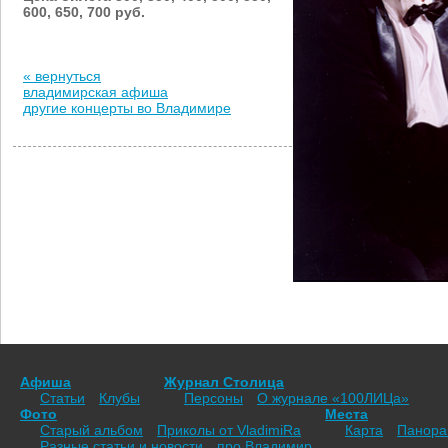
600, 650, 700 руб.
« вернуться
владимирская афиша
другие концерты во Владимире
Афиша
Журнал Столица
Статьи
Клубы
Персоны
О журнале «100ЛИЦа»
Фото
Места
Старый альбом
Приколы от VladimiRа
Карта
Панор
Разные статьи и новости
про Владимир