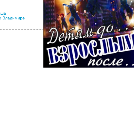
иша
во Владимире