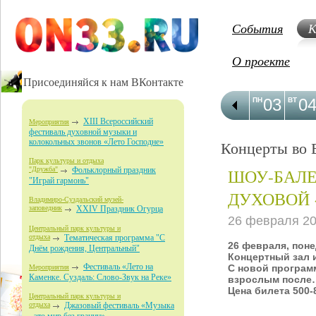
События
К
О проекте
Присоединяйся к нам ВКонтакте
03
0
ПН
ВТ
XIII Всероссийский
Мероприятия
фестиваль духовной музыки и
колокольных звонов «Лето Господне»
Концерты во 
Парк культуры и отдыха
ШОУ-БАЛЕ
"Дружба"
Фольклорный праздник
"Играй гармонь"
ДУХОВОЙ 
Владимиро-Суздальский музей-
заповедник
XXIV Праздник Огурца
26 февраля 2
Центральный парк культуры и
отдыха
Тематическая программа "С
26 февраля, поне
Днём рождения, Центральный"
Концертный зал 
Фестиваль «Лето на
С новой програм
Мероприятия
Каменке. Суздаль: Слово-Звук на Реке»
взрослым после
Цена билета 500-
Центральный парк культуры и
отдыха
Джазовый фестиваль «Музыка