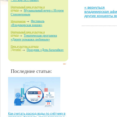
- это мир без границ»
« вернуться
Центральный парк культуры и
отдыха
Музыкальный вечер с Игорем
владимирская аф
Староверовым
другие концерты 
Фестиваль
Мероприятия
«Владимирская вишня»
Центральный парк культуры и
отдыха
Тематическая программа
«Дарите ромашки любимым»
Парк культуры и отдыха
"Дружба"
Праздник «День балалайки»
...
Последние статьи:
Как считать расход воды по счётчику в