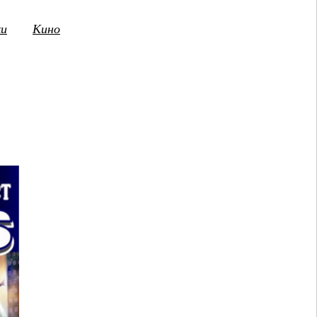
ки
Кино
3
14
15
16
17
18
19
20
21
2
ПТ
СБ
ВС
ПН
ВТ
СР
ЧТ
ПТ
СБ