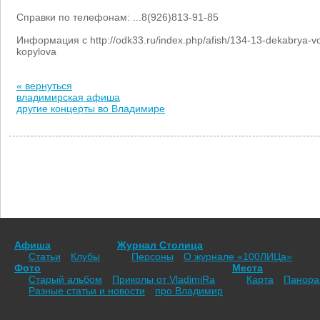
Справки по телефонам: ...8(926)813-91-85
Информация с http://odk33.ru/index.php/afish/134-13-dekabrya-v
kopylova
« вернуться
владимирская афиша
другие концерты во Владимире
Афиша
Журнал Столица
Статьи
Клубы
Персоны
О журнале «100ЛИЦа»
Фото
Места
Старый альбом
Приколы от VladimiRа
Карта
Панор
Разные статьи и новости
про Владимир