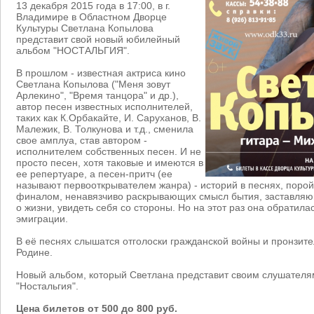
13 декабря 2015 года в 17:00, в г.
Владимире в Областном Дворце
Культуры Светлана Копылова
представит свой новый юбилейный
альбом "НОСТАЛЬГИЯ".
В прошлом - известная актриса кино
Светлана Копылова ("Меня зовут
Арлекино", "Время танцора" и др.),
автор песен известных исполнителей,
таких как К.Орбакайте, И. Саруханов, В.
Малежик, В. Толкунова и т.д., сменила
свое амплуа, став автором -
исполнителем собственных песен. И не
просто песен, хотя таковые и имеются в
ее репертуаре, а песен-притч (ее
называют первооткрывателем жанра) - историй в песнях, поро
финалом, ненавязчиво раскрывающих смысл бытия, заставляющ
о жизни, увидеть себя со стороны. Но на этот раз она обратила
эмиграции.
В её песнях слышатся отголоски гражданской войны и пронзите
Родине.
Новый альбом, который Светлана представит своим слушателя
"Ностальгия".
Цена билетов от 500 до 800 руб.