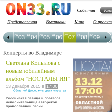
События
Кон
Представления
Выставки
Кино
О проект
03
04
05
06
07
08
09
1
ПН
ВТ
СР
ЧТ
ПТ
СБ
ВС
ПН
Концерты во Владимире
Светлана Копылова с
новым юбилейным
альбом "НОСТАЛЬГИЯ"
13 декабря 2015 в
17:00
Областной Дворец культуры и искусства
Российская певица и поэтесса,
исполнительница авторской
православной песни