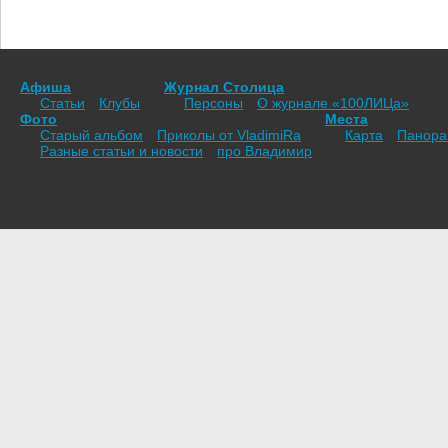
Афиша
Журнал Столица
Статьи
Клубы
Персоны
О журнале «100ЛИЦа»
Фото
Места
Старый альбом
Приколы от VladimiRа
Карта
Панор
Разные статьи и новости
про Владимир