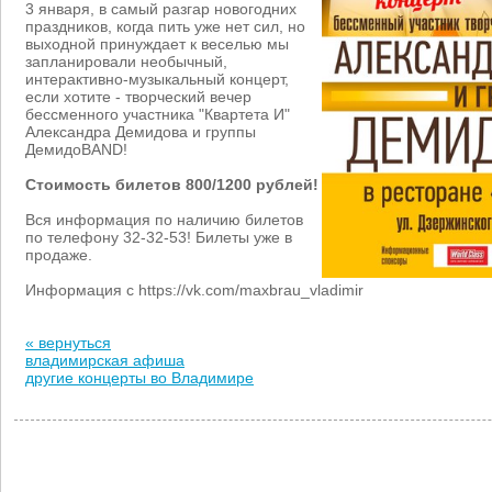
3 января, в самый разгар новогодних
праздников, когда пить уже нет сил, но
выходной принуждает к веселью мы
запланировали необычный,
интерактивно-музыкальный концерт,
если хотите - творческий вечер
бессменного участника "Квартета И"
Александра Демидова и группы
ДемидоBAND!
Стоимость билетов 800/1200 рублей!
Вся информация по наличию билетов
по телефону 32-32-53! Билеты уже в
продаже.
Информация с https://vk.com/maxbrau_vladimir
« вернуться
владимирская афиша
другие концерты во Владимире