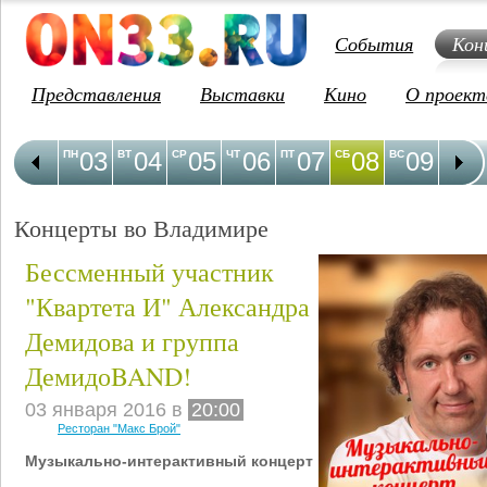
События
Кон
Представления
Выставки
Кино
О проект
03
04
05
06
07
08
09
1
ПН
ВТ
СР
ЧТ
ПТ
СБ
ВС
ПН
Концерты во Владимире
Бессменный участник
"Квартета И" Александра
Демидова и группа
ДемидоBAND!
03 января 2016 в
20:00
Ресторан "Макс Брой"
Музыкально-интерактивный концерт