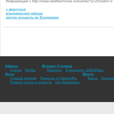
Информация с http://www.vladfilarmonia.ru/events/?y=2016&m=3
« вернуться
владимирская афиша
другие концерты во Владимире
Афиша
Журнал Столица
Статьи
Клубы
Персоны
О журнале «100ЛИЦа»
Фото
Места
Старый альбом
Приколы от VladimiRа
Карта
Панор
Разные статьи и новости
про Владимир