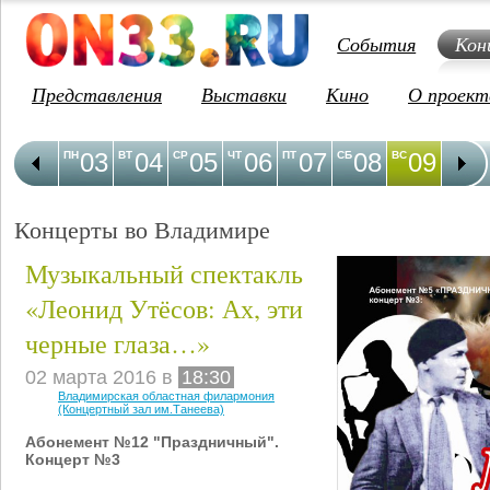
События
Кон
Представления
Выставки
Кино
О проект
03
04
05
06
07
08
09
1
ПН
ВТ
СР
ЧТ
ПТ
СБ
ВС
ПН
Концерты во Владимире
Музыкальный спектакль
«Леонид Утёсов: Ах, эти
черные глаза…»
02 марта 2016 в
18:30
Владимирская областная филармония
(Концертный зал им.Танеева)
Абонемент №12 "Праздничный".
Концерт №3