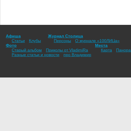
Афиша
Журнал Столица
Статьи
Клубы
Персоны
О журнале «100ЛИЦа»
Фото
Места
Старый альбом
Приколы от VladimiRа
Карта
Панор
Разные статьи и новости
про Владимир