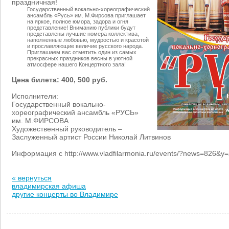
праздничная!
Государственный вокально-хореографический
ансамбль «Русь» им. М.Фирсова приглашает
на яркое, полное юмора, задора и огня
представление! Вниманию публики будут
представлены лучшие номера коллектива,
наполненные любовью, мудростью и красотой
и прославляющие величие русского народа.
Приглашаем вас отметить один из самых
прекрасных праздников весны в уютной
атмосфере нашего Концертного зала!
Цена билета: 400, 500 руб.
Исполнители:
Государственный вокально-
хореографический ансамбль «РУСЬ»
им. М.ФИРСОВА
Художественный руководитель –
Заслуженный артист России Николай Литвинов
Информация с http://www.vladfilarmonia.ru/events/?news=826&
« вернуться
владимирская афиша
другие концерты во Владимире