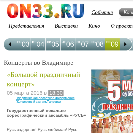
События
Кон
Представления
Выставки
Кино
О проект
03
04
05
06
07
08
09
1
ПН
ВТ
СР
ЧТ
ПТ
СБ
ВС
ПН
Концерты во Владимире
«Большой праздничный
концерт»
05 марта 2016 в
18:30
Владимирская областная филармония
(Концертный зал им.Танеева)
Государственный вокально-
хореографический ансамбль «РУСЬ»
Русь задорная! Русь любимая! Русь