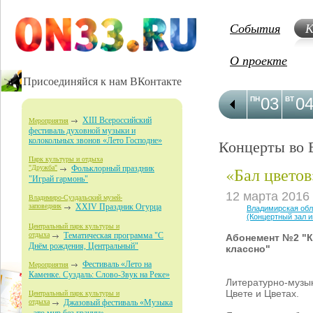
События
К
О проекте
Присоединяйся к нам ВКонтакте
03
0
ПН
ВТ
XIII Всероссийский
Мероприятия
фестиваль духовной музыки и
колокольных звонов «Лето Господне»
Концерты во 
Парк культуры и отдыха
«Бал цветов
"Дружба"
Фольклорный праздник
"Играй гармонь"
12 марта 2016
Владимиро-Суздальский музей-
заповедник
XXIV Праздник Огурца
Владимирская об
(Концертный зал 
Центральный парк культуры и
отдыха
Тематическая программа "С
Абонемент №2 "К
Днём рождения, Центральный"
классно"
Фестиваль «Лето на
Мероприятия
Каменке. Суздаль: Слово-Звук на Реке»
Литературно-музы
Цвете и Цветах.
Центральный парк культуры и
отдыха
Джазовый фестиваль «Музыка