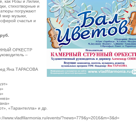
, как Розы и Лилии,
ки, стихотворные и
иатюры погружают
й мир музыки,
сферой счастья и
 руб.
ННЫЙ ОРКЕСТР
уководитель –
вед Яна ТАРАСОВА
уэт»
а»
а»
онез»
ана»
т», «Тарантелла» и др.
://www.vladfilarmonia.ru/events/?news=779&y=2016&m=3&d=