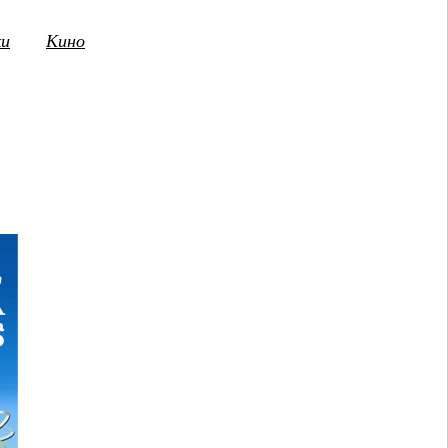
ки
Кино
3
14
15
16
17
18
19
20
21
2
ПТ
СБ
ВС
ПН
ВТ
СР
ЧТ
ПТ
СБ