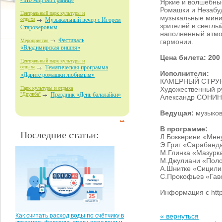
- это мир без границ»
Яркие и волшебные
Ромашки и Незабуд
Центральный парк культуры и
музыкальные мин
отдыха
Музыкальный вечер с Игорем
зрителей в светлы
Староверовым
наполненный атмо
Фестиваль
гармонии.
Мероприятия
«Владимирская вишня»
Цена билета: 200
Центральный парк культуры и
отдыха
Тематическая программа
Исполнители:
«Дарите ромашки любимым»
КАМЕРНЫЙ СТРУ
Художественный р
Парк культуры и отдыха
"Дружба"
Праздник «День балалайки»
Александр СОНИН
Ведущая:
музыко
...
В программе:
Последние статьи:
Л.Боккерини «Мен
Э.Григ «Сарабанд
М.Глинка «Мазурк
М.Джулиани «Пол
А.Шнитке «Сицили
С.Прокофьев «Гаво
Информация с http
« вернуться
Как считать расход воды по счётчику в