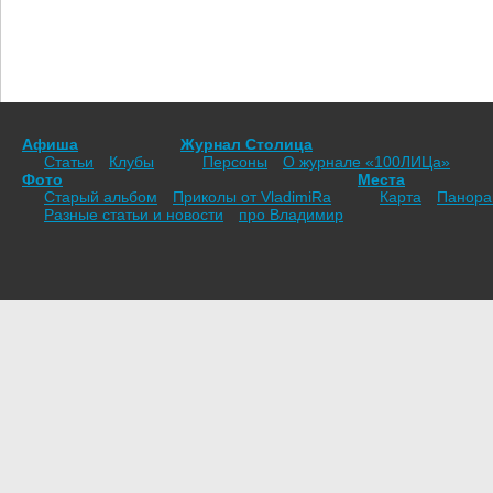
Афиша
Журнал Столица
Статьи
Клубы
Персоны
О журнале «100ЛИЦа»
Фото
Места
Старый альбом
Приколы от VladimiRа
Карта
Панор
Разные статьи и новости
про Владимир