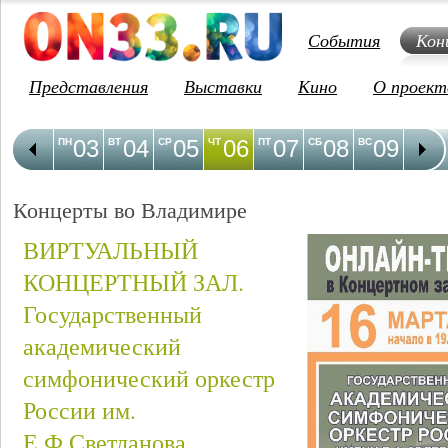
События
Кон
Представления
Выставки
Кино
О проект
03
04
05
06
07
08
09
1
ПН
ВТ
СР
ЧТ
ПТ
СБ
ВС
ПН
Концерты во Владимире
ВИРТУАЛЬНЫЙ
КОНЦЕРТНЫЙ ЗАЛ.
Государственный
академический
симфонический оркестр
России им.
Е.Ф.Светланова