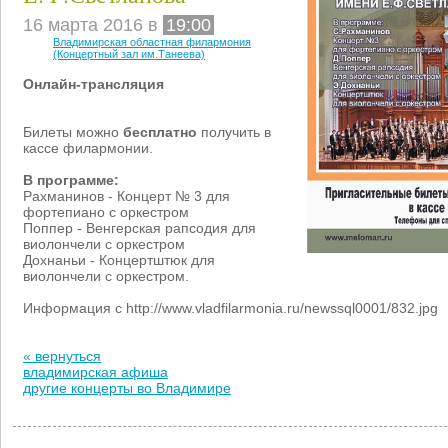
16 марта 2016 в
19:00
Владимирская областная филармония
(Концертный зал им.Танеева)
Онлайн-трансляция
Билеты можно
бесплатно
получить в
кассе филармонии.
В программе:
Рахманинов - Концерт № 3 для
фортепиано с оркестром
Поппер - Венгерская рапсодия для
виолончели с оркестром
Дохнаньи - Концертштюк для
виолончели с оркестром.
Информация с http://www.vladfilarmonia.ru/newssql0001/832.jpg
« вернуться
владимирская афиша
другие концерты во Владимире