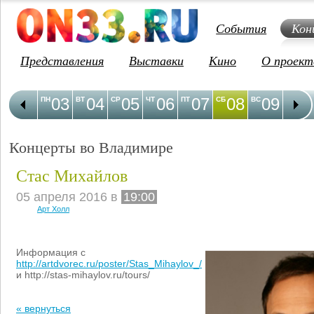
События
Кон
Представления
Выставки
Кино
О проект
03
04
05
06
07
08
09
1
ПН
ВТ
СР
ЧТ
ПТ
СБ
ВС
ПН
Концерты во Владимире
Стас Михайлов
05 апреля 2016 в
19:00
Арт Холл
Информация с
http://artdvorec.ru/poster/Stas_Mihaylov_/
и http://stas-mihaylov.ru/tours/
« вернуться