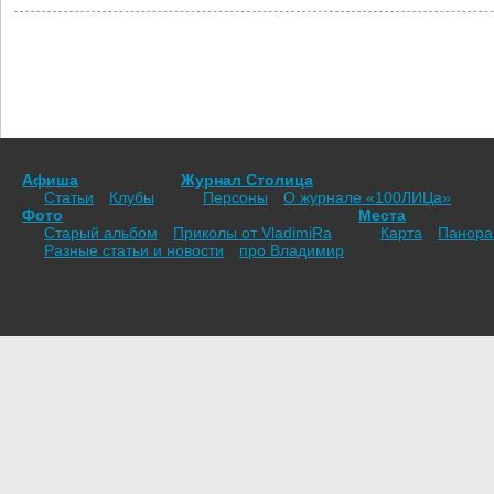
Афиша
Журнал Столица
Статьи
Клубы
Персоны
О журнале «100ЛИЦа»
Фото
Места
Старый альбом
Приколы от VladimiRа
Карта
Панор
Разные статьи и новости
про Владимир