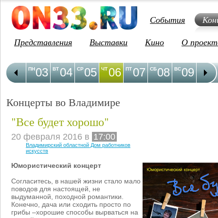
События
Кон
Представления
Выставки
Кино
О проект
03
04
05
06
07
08
09
1
ПН
ВТ
СР
ЧТ
ПТ
СБ
ВС
ПН
Концерты во Владимире
"Все будет хорошо"
20 февраля 2016 в
17:00
Владимирский областной Дом работников
искусств
Юмористический концерт
Согласитесь, в нашей жизни стало мало
поводов для настоящей, не
выдуманной, походной романтики.
Конечно, дача или сходить просто по
грибы –хорошие способы вырваться на