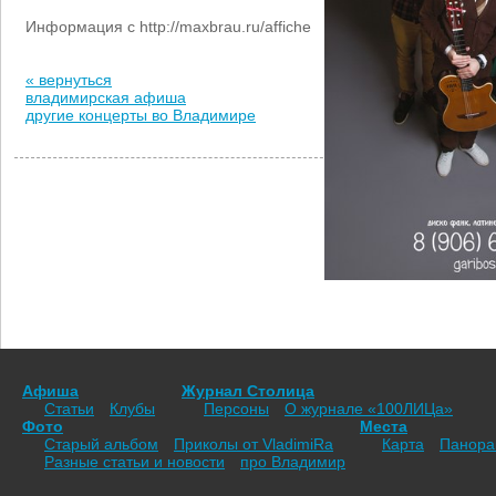
Информация с http://maxbrau.ru/affiche
« вернуться
владимирская афиша
другие концерты во Владимире
Афиша
Журнал Столица
Статьи
Клубы
Персоны
О журнале «100ЛИЦа»
Фото
Места
Старый альбом
Приколы от VladimiRа
Карта
Панор
Разные статьи и новости
про Владимир