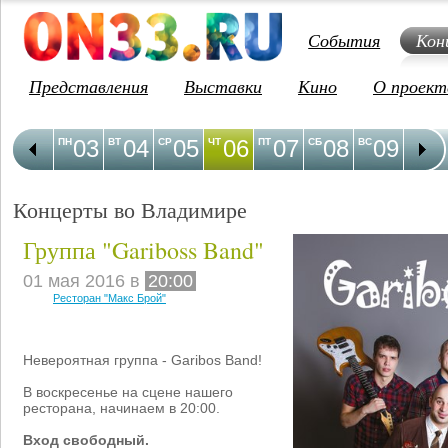
События
Кон
Представления
Выставки
Кино
О проект
03
04
05
06
07
08
09
1
ПН
ВТ
СР
ЧТ
ПТ
СБ
ВС
ПН
Концерты во Владимире
Группа "Gariboss Band"
01 мая 2016 в
20:00
Ресторан "Макс Брой"
Невероятная группа - Garibos Band!
В воскресенье на сцене нашего
ресторана, начинаем в 20:00.
Вход свободный.