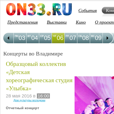
События
Кон
Представления
Выставки
Кино
О проект
03
04
05
06
07
08
09
1
ПН
ВТ
СР
ЧТ
ПТ
СБ
ВС
ПН
Концерты во Владимире
Образцовый коллектив
«Детская
хореографическая студия
«Улыбка»
28 мая 2016 в
16:00
Дом культуры молодежи
Отчетный концерт