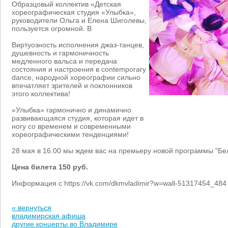
Образцовый коллектив «Детская
хореографическая студия «Улыбка»,
руководители Ольга и Елена Шиголевы,
пользуется огромной. В
Виртуозность исполнения джаз-танцев,
душевность и гармоничность
медленного вальса и передача
состояния и настроения в contemporary
dance, народной хореографии сильно
впечатляет зрителей и поклонников
этого коллектива!
«Улыбка» гармонично и динамично
развивающаяся студия, которая идет в
ногу со временем и современными
хореографическими тенденциями!
28 мая в 16.00 мы ждем вас на премьеру новой программы "Бе
Цена билета 150 руб.
Информация с https://vk.com/dkmvladimir?w=wall-51317454_484
« вернуться
владимирская афиша
другие концерты во Владимире