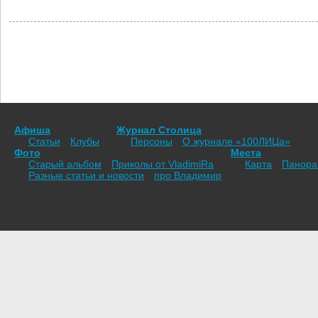
Афиша
Журнал Столица
Статьи
Клубы
Персоны
О журнале «100ЛИЦа»
Фото
Места
Старый альбом
Приколы от VladimiRа
Карта
Панор
Разные статьи и новости
про Владимир