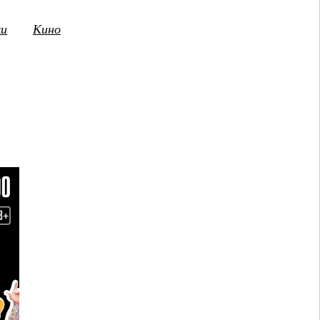
ки
Кино
3
14
15
16
17
18
19
20
21
2
ПТ
СБ
ВС
ПН
ВТ
СР
ЧТ
ПТ
СБ