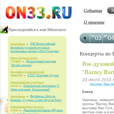
События
К
О проекте
Присоединяйся к нам ВКонтакте
03
0
ПН
ВТ
XIII Всероссийский
Мероприятия
фестиваль духовной музыки и
колокольных звонов «Лето Господне»
Концерты во 
Парк культуры и отдыха
Рок-духовой
"Дружба"
Фольклорный праздник
"Играй гармонь"
"Barney Barf
Владимиро-Суздальский музей-
заповедник
XXIV Праздник Огурца
29 июля 2016
Центральный парк культуры и
Ресторан "Макс Б
отдыха
Тематическая программа "С
Днём рождения, Центральный"
Кавер
Фестиваль «Лето на
Мероприятия
Чумовые, невероя
Каменке. Суздаль: Слово-Звук на Реке»
группы "Barney Bar
Центральный парк культуры и
выставку Ван Гога,
отдыха
Джазовый фестиваль «Музыка
желтые очки и в к