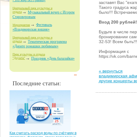
- это мир без границ»
заставят Вас "ехать
Такого градуса жа
Центральный парк культуры и
было!!! Встречаемс
отдыха
Музыкальный вечер с Игорем
Староверовым
Вход 200 рублей!
Фестиваль
Мероприятия
«Владимирская вишня»
Будьте в числе пе
бронировании самы
Центральный парк культуры и
32-53! Всем быть!!
отдыха
Тематическая программа
«Дарите ромашки любимым»
Информация с
Парк культуры и отдыха
https://vk.com/bar
"Дружба"
Праздник «День балалайки»
« вернуться
...
владимирская аф
другие концерты 
Последние статьи:
Как считать расход воды по счётчику в