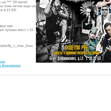
 на ***" 29 июля!
ры этим летом еще не
я в 21:00!
рвых при
х лучших мест, т 32-
!
neybarfly_v_max_brau
иша
во Владимире