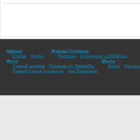
Афиша
Журнал Столица
Статьи
Клубы
Персоны
О журнале «100ЛИЦа»
Фото
Места
Старый альбом
Приколы от VladimiRа
Карта
Панор
Разные статьи и новости
про Владимир