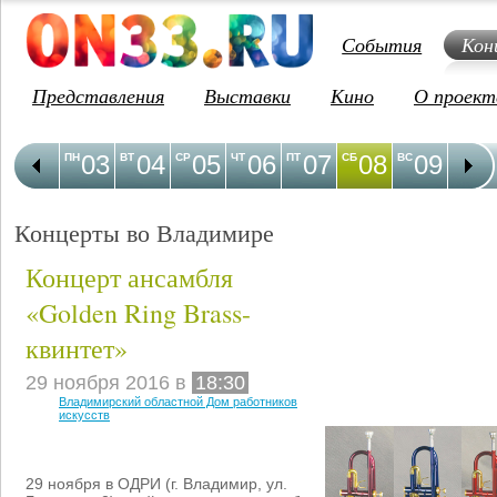
События
Кон
Представления
Выставки
Кино
О проект
03
04
05
06
07
08
09
1
ПН
ВТ
СР
ЧТ
ПТ
СБ
ВС
ПН
Концерты во Владимире
Концерт ансамбля
«Golden Ring Brass-
квинтет»
29 ноября 2016 в
18:30
Владимирский областной Дом работников
искусств
29 ноября в ОДРИ (г. Владимир, ул.