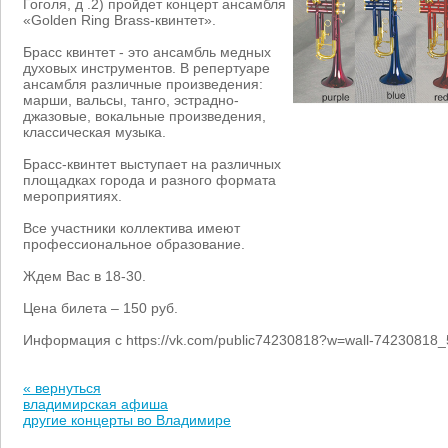
Гоголя, д .2) пройдет концерт ансамбля
«Golden Ring Brass-квинтет».
Брасс квинтет - это ансамбль медных
духовых инструментов. В репертуаре
ансамбля различные произведения:
марши, вальсы, танго, эстрадно-
джазовые, вокальные произведения,
классическая музыка.
Брасс-квинтет выступает на различных
площадках города и разного формата
мероприятиях.
Все участники коллектива имеют
профессиональное образование.
Ждем Вас в 18-30.
Цена билета – 150 руб.
Информация с https://vk.com/public74230818?w=wall-74230818
« вернуться
владимирская афиша
другие концерты во Владимире