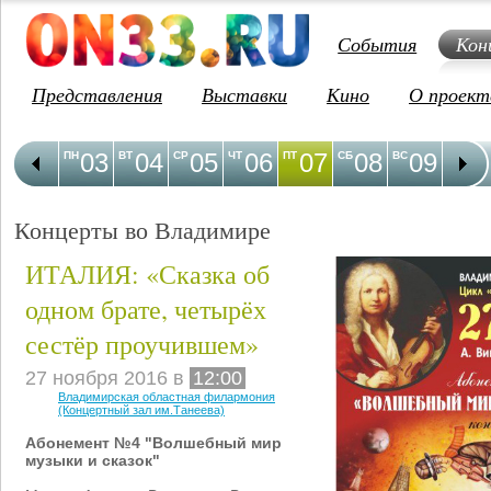
События
Кон
Представления
Выставки
Кино
О проект
03
04
05
06
07
08
09
1
ПН
ВТ
СР
ЧТ
ПТ
СБ
ВС
ПН
Концерты во Владимире
ИТАЛИЯ: «Сказка об
одном брате, четырёх
сестёр проучившем»
27 ноября 2016 в
12:00
Владимирская областная филармония
(Концертный зал им.Танеева)
Абонемент №4 "Волшебный мир
музыки и сказок"