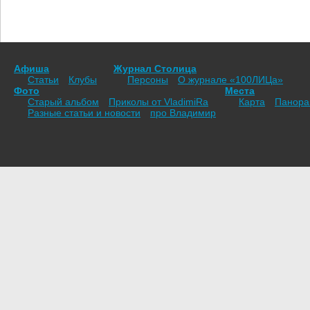
Афиша
Журнал Столица
Статьи
Клубы
Персоны
О журнале «100ЛИЦа»
Фото
Места
Старый альбом
Приколы от VladimiRа
Карта
Панор
Разные статьи и новости
про Владимир