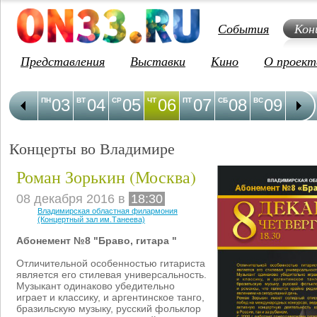
События
Кон
Представления
Выставки
Кино
О проект
03
04
05
06
07
08
09
1
ПН
ВТ
СР
ЧТ
ПТ
СБ
ВС
ПН
Концерты во Владимире
Роман Зорькин (Москва)
08 декабря 2016 в
18:30
Владимирская областная филармония
(Концертный зал им.Танеева)
Абонемент №8 "Браво, гитара "
Отличительной особенностью гитариста
является его стилевая универсальность.
Музыкант одинаково убедительно
играет и классику, и аргентинское танго,
бразильскую музыку, русский фольклор