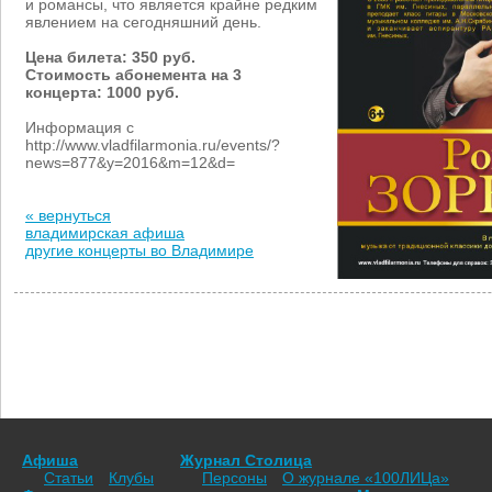
и романсы, что является крайне редким
явлением на сегодняшний день.
Цена билета: 350 руб.
Стоимость абонемента на 3
концерта: 1000 руб.
Информация с
http://www.vladfilarmonia.ru/events/?
news=877&y=2016&m=12&d=
« вернуться
владимирская афиша
другие концерты во Владимире
Афиша
Журнал Столица
Статьи
Клубы
Персоны
О журнале «100ЛИЦа»