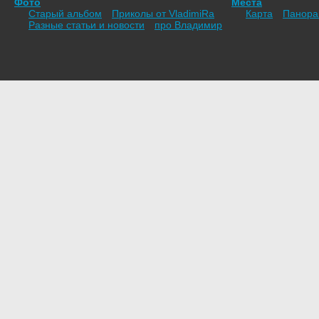
Фото
Места
Старый альбом
Приколы от VladimiRа
Карта
Панор
Разные статьи и новости
про Владимир