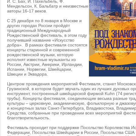
И. С. Бах, И. Пахельбель, Ф.
Мендельсон, К. Бальбатр и неизвестные
авторы 16-17 веков.
C 25 декабря по 8 января в Москве и
других городах России пройдёт
традиционный Международный
Рождественский фестиваль, в этом году
получивший название «Искусство
добра». В рамках фестиваля состоятся
концерты старинной и современной
рождественской музыки, которую
исполнят известные музыканты из
России, Австрии, Америки, Ирландии,
Испании, Норвегии, Швейцарии,
Швеции и Эквадора.
Центром проведения мероприятий Фестиваля, станет Московс
Грузинской, в котором будет звучать один из лучших духовых о
инструмент, построенный швейцарской фирмой Kuhn (74 регист
трубы). Концерты фестиваля, соединяющие весьма разные тр
культуры – церковную, академическую, фольклорную и джазову
и концертных залах Санкт-Петербурга, Владивостока, Владими
Средства, собранные при проведении всех мероприятий фести
благотворительность.
Фестиваль проходит при поддержке Посольство Королевства Ис
Федерации, Посольства Швейцарии в России, Посольства США 