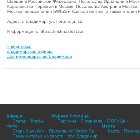
Швеции в Российской Федерации, Посольства Ирландии в Моск
Королевства Норвегия в Москве, Посольства Австрии в Москве,
Москве, авикомпаний SWISS и Austrian Airlines, а также отелей M
Адрес: г. Владимир, ул. Гоголя, д. 12.
Информация с http://christmasfest.ru/
« вернуться
владимирская афиша
другие концерты во Владимире
Афиша
Журнал Столица
Статьи
Клубы
Персоны
О журнале «100ЛИЦа»
Фото
Места
Старый альбом
Приколы от VladimiRа
Карта
Панор
Разные статьи и новости
про Владимир