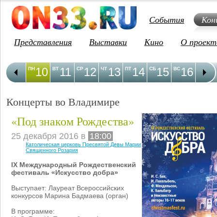
События
Кон
Представления
Выставки
Кино
О проект
10
11
12
13
14
15
16
1
ПН
ВТ
СР
ЧТ
ПТ
СБ
ВС
ПН
Концерты во Владимире
«Под знаком Рождества»
25 декабря 2016 в
18:00
Католическая церковь Пресвятой Девы Марии
Священного Розария
IX Международный Рождественский
фестиваль «Искусство добра»
Выступает: Лауреат Всероссийских
конкурсов Марина Бадмаева (орган)
В программе: