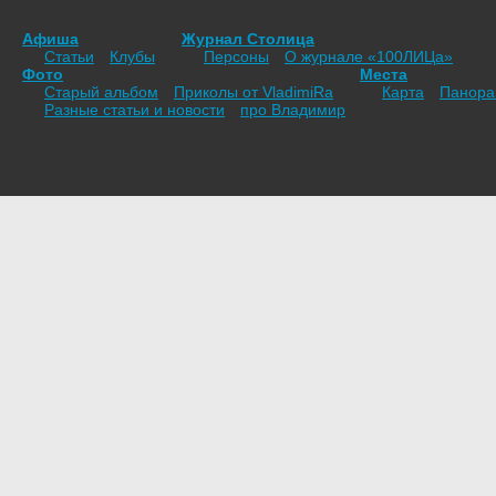
Афиша
Журнал Столица
Статьи
Клубы
Персоны
О журнале «100ЛИЦа»
Фото
Места
Старый альбом
Приколы от VladimiRа
Карта
Панор
Разные статьи и новости
про Владимир