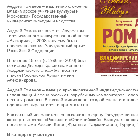
Андрей Романов – наш земляк, окончил
Владимирское училище культуры и
Московский Государственный
университет культуры и искусства.
Андрей Романов является Лауреатом
телевизионного конкурса военной песни
«Виктория», в 2008 году ему было
присвоено звание Заслуженный артист
Российской Федерации.
В течение 15 лет (с 1996 по 2010) был
солистом Дважды Краснознаменного
Академического ансамбля песни и
пляски Российской Армии имени
Александрова.
Андрей Романов – певец с ярко выраженной индивидуальность
исполняющий песни русских и зарубежных композиторов, опе
песни и романсы. В каждой миниатюре, каждой сцене его голос
одинаково выразителен и притягателен.
Как сольный исполнитель он выходил на сцену Государственно
концертных залов «Россия» и «Олимпийский». Выступал на о
президентами России, Китая, Франции, Таджикистана, Турции,
В концерте участвует