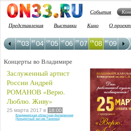
События
Кон
Представления
Выставки
Кино
О проект
03
04
05
06
07
08
09
1
ПН
ВТ
СР
ЧТ
ПТ
СБ
ВС
ПН
Концерты во Владимире
Заслуженный артист
России Андрей
РОМАНОВ «Верю.
Люблю. Живу»
25 марта 2017 в
18:00
Владимирская областная филармония
(Концертный зал им.Танеева)