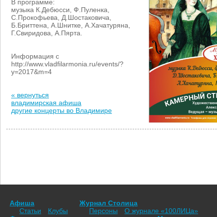
В программе:
музыка К.Дебюсси, Ф.Пуленка,
С.Прокофьева, Д.Шостаковича,
Б.Бриттена, А.Шнитке, А.Хачатуряна,
Г.Свиридова, А.Пярта.
Информация с
http://www.vladfilarmonia.ru/events/?
y=2017&m=4
« вернуться
владимирская афиша
другие концерты во Владимире
Афиша
Журнал Столица
Статьи
Клубы
Персоны
О журнале «100ЛИЦа»