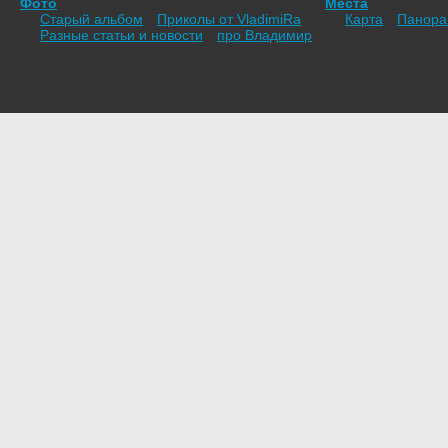
Фото
Места
Старый альбом
Приколы от VladimiRа
Карта
Панор
Разные статьи и новости
про Владимир