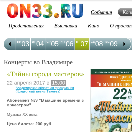
События
Кон
Представления
Выставки
Кино
О проект
03
04
05
06
07
08
09
1
ПН
ВТ
СР
ЧТ
ПТ
СБ
ВС
ПН
Концерты во Владимире
«Тайны города мастеров»
22 апреля 2017 в
15:00
Владимирская областная филармония
(Концертный зал им.Танеева)
Абонемент №9 "В машине времени с
оркестром"
Музыка XX века.
Цена билета: 200 руб.