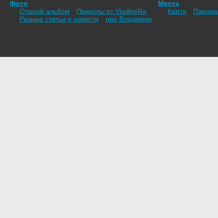
Фото
Места
Старый альбом
Приколы от VladimiRа
Карта
Панор
Разные статьи и новости
про Владимир