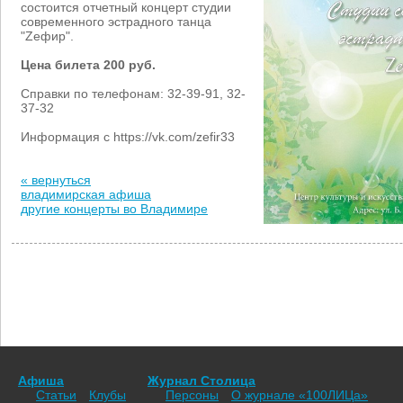
состоится отчетный концерт студии
современного эстрадного танца
"Zефир".
Цена билета 200 руб.
Справки по телефонам: 32-39-91, 32-
37-32
Информация с https://vk.com/zefir33
« вернуться
владимирская афиша
другие концерты во Владимире
Афиша
Журнал Столица
Статьи
Клубы
Персоны
О журнале «100ЛИЦа»