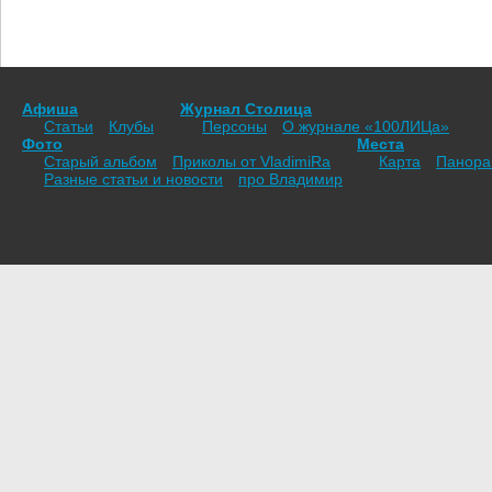
Афиша
Журнал Столица
Статьи
Клубы
Персоны
О журнале «100ЛИЦа»
Фото
Места
Старый альбом
Приколы от VladimiRа
Карта
Панор
Разные статьи и новости
про Владимир