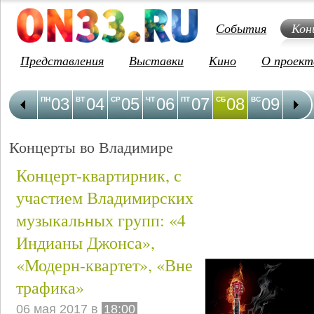
События
Кон
Представления
Выставки
Кино
О проект
03
04
05
06
07
08
09
1
ПН
ВТ
СР
ЧТ
ПТ
СБ
ВС
ПН
Концерты во Владимире
Концерт-квартирник, с
участием Владимирских
музыкальных групп: «4
Индианы Джонса»,
«Модерн-квартет», «Вне
трафика»
06 мая 2017 в
18:00