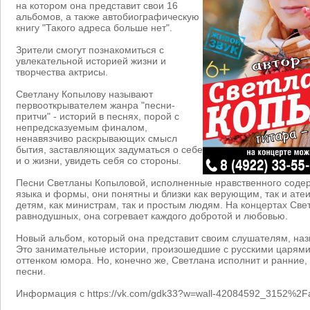
на котором она представит свои 16
альбомов, а также автобиографическую
книгу "Такого адреса больше нет".
Зрители смогут познакомиться с
увлекательной историей жизни и
творчества актрисы.
Светлану Копылову называют
первооткрывателем жанра "песни-
притчи" - историй в песнях, порой с
непредсказуемым финалом,
ненавязчиво раскрывающих смысл
бытия, заставляющих задуматься о себе
и о жизни, увидеть себя со стороны.
Песни Светланы Копыловой, исполненные нравственного содер
языка и формы, они понятны и близки как верующим, так и атеи
детям, как министрам, так и простым людям. На концертах Све
равнодушных, она согревает каждого добротой и любовью.
Новый альбом, который она представит своим слушателям, наз
Это занимательные истории, произошедшие с русскими царями.
оттенком юмора. Но, конечно же, Светлана исполнит и ранние
песни.
Информация с https://vk.com/gdk33?w=wall-42084592_3152%2Fa