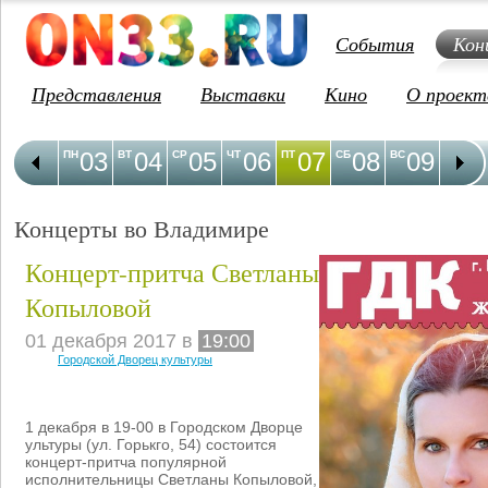
События
Кон
Представления
Выставки
Кино
О проект
03
04
05
06
07
08
09
1
ПН
ВТ
СР
ЧТ
ПТ
СБ
ВС
ПН
Концерты во Владимире
Концерт-притча Светланы
Копыловой
01 декабря 2017 в
19:00
Городской Дворец культуры
1 декабря в 19-00 в Городском Дворце
ультуры (ул. Горькго, 54) состоится
концерт-притча популярной
исполнительницы Светланы Копыловой,