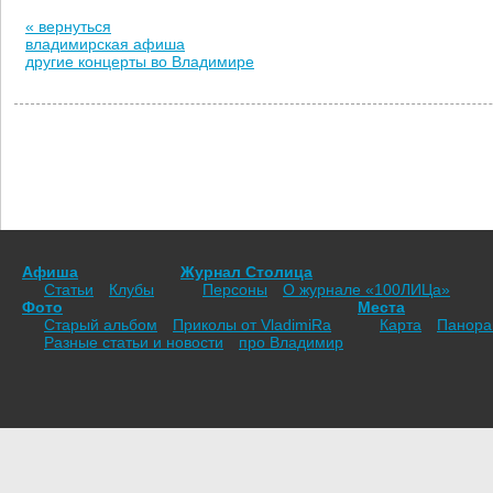
« вернуться
владимирская афиша
другие концерты во Владимире
Афиша
Журнал Столица
Статьи
Клубы
Персоны
О журнале «100ЛИЦа»
Фото
Места
Старый альбом
Приколы от VladimiRа
Карта
Панор
Разные статьи и новости
про Владимир