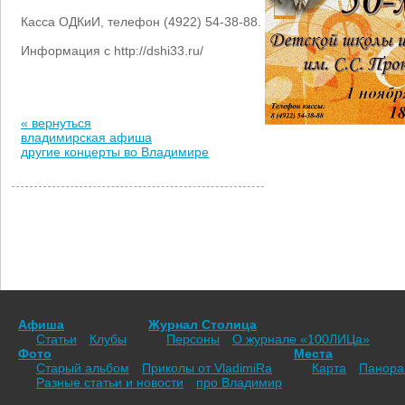
Касса ОДКиИ, телефон (4922) 54-38-88.
Информация с http://dshi33.ru/
« вернуться
владимирская афиша
другие концерты во Владимире
Афиша
Журнал Столица
Статьи
Клубы
Персоны
О журнале «100ЛИЦа»
Фото
Места
Старый альбом
Приколы от VladimiRа
Карта
Панор
Разные статьи и новости
про Владимир