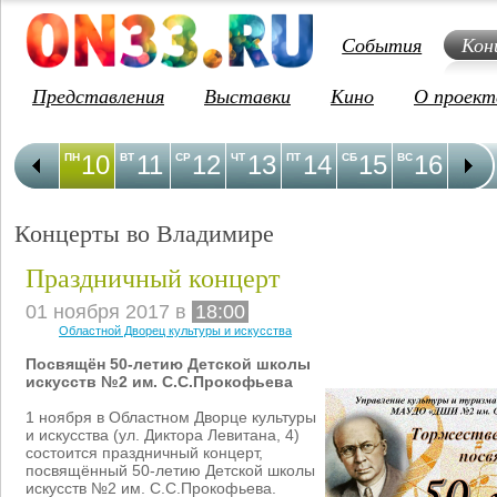
События
Кон
Представления
Выставки
Кино
О проект
10
11
12
13
14
15
16
1
ПН
ВТ
СР
ЧТ
ПТ
СБ
ВС
ПН
Концерты во Владимире
Праздничный концерт
01 ноября 2017 в
18:00
Областной Дворец культуры и искусства
Посвящён 50-летию Детской школы
искусств №2 им. С.С.Прокофьева
1 ноября в Областном Дворце культуры
и искусства (ул. Диктора Левитана, 4)
состоится праздничный концерт,
посвящённый 50-летию Детской школы
искусств №2 им. С.С.Прокофьева.