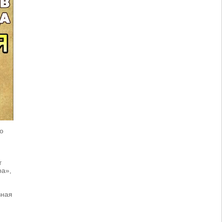
о
т
ра»,
вная