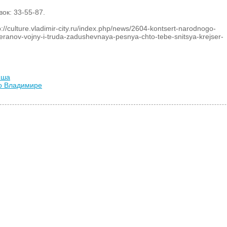
ок: 33-55-87.
/culture.vladimir-city.ru/index.php/news/2604-kontsert-narodnogo-
teranov-vojny-i-truda-zadushevnaya-pesnya-chto-tebe-snitsya-krejser-
иша
во Владимире