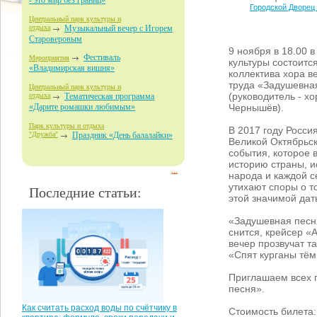
- это мир без границ»
Городской Дворец
Центральный парк культуры и
отдыха
Музыкальный вечер с Игорем
Староверовым
9 ноября в 18.00 
Фестиваль
Мероприятия
культуры состоитс
«Владимирская вишня»
коллектива хора в
труда «Задушевна
Центральный парк культуры и
(руководитель - х
отдыха
Тематическая программа
Чернышёв).
«Дарите ромашки любимым»
Парк культуры и отдыха
В 2017 году Росси
"Дружба"
Праздник «День балалайки»
Великой Октябрьс
события, которое 
историю страны, и
...
народа и каждой с
утихают споры о т
Последние статьи:
этой значимой дат
«Задушевная песн
снится, крейсер «
вечер прозвучат т
«Спят курганы тём
Приглашаем всех п
песня».
Как считать расход воды по счётчику в
Стоимость билета: