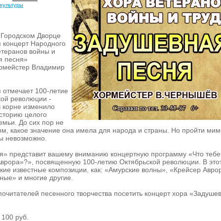
 культуры
в Городском Дворце
я концерт Народного
етеранов войны и
я песня»
ормейстер Владимир
я отмечает 100-летие
кой революции -
в корне изменило
сторию целого
емьи. До сих пор не
ом, какое значение она имела для народа и страны. Но пройти мим
ы невозможно.
я» представит вашему вниманию концертную программу «Что тебе
Аврора»?», посвященную 100-летию Октябрьской революции. В это
акие известные композиции, как: «Амурские волны», «Крейсер Авро
ные» и многие другие.
очитателей песенного творчества посетить концерт хора «Задуше
 100 руб.