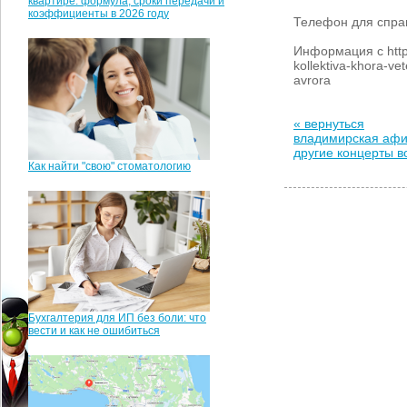
квартире: формула, сроки передачи и
коэффициенты в 2026 году
Телефон для справ
Информация с http:/
kollektiva-khora-ve
avrora
« вернуться
владимирская аф
другие концерты 
Как найти "свою" стоматологию
Бухгалтерия для ИП без боли: что
вести и как не ошибиться