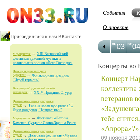
События
К
О проекте
Присоединяйся к нам ВКонтакте
03
0
ПН
ВТ
XIII Всероссийский
Мероприятия
фестиваль духовной музыки и
колокольных звонов «Лето Господне»
Концерты во 
Парк культуры и отдыха
Концерт На
"Дружба"
Фольклорный праздник
"Играй гармонь"
коллектива 
Владимиро-Суздальский музей-
заповедник
XXIV Праздник Огурца
ветеранов в
Центральный парк культуры и
«Задушевна
отдыха
Тематическая программа "С
Днём рождения, Центральный"
тебе снится
Фестиваль «Лето на
Мероприятия
Каменке. Суздаль: Слово-Звук на Реке»
«Аврора»?»
Центральный парк культуры и
отдыха
Джазовый фестиваль «Музыка
09 ноября 201