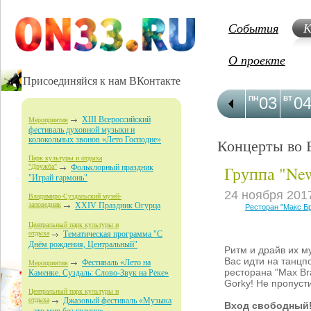
События
К
О проекте
Присоединяйся к нам ВКонтакте
03
0
ПН
ВТ
XIII Всероссийский
Мероприятия
фестиваль духовной музыки и
колокольных звонов «Лето Господне»
Концерты во 
Парк культуры и отдыха
Группа "Ne
"Дружба"
Фольклорный праздник
"Играй гармонь"
24 ноября 201
Владимиро-Суздальский музей-
заповедник
XXIV Праздник Огурца
Ресторан "Макс Б
Центральный парк культуры и
отдыха
Тематическая программа "С
Днём рождения, Центральный"
Ритм и драйв их м
Вас идти на танцп
Фестиваль «Лето на
Мероприятия
ресторана "Max Br
Каменке. Суздаль: Слово-Звук на Реке»
Gorky! Не пропуст
Центральный парк культуры и
отдыха
Джазовый фестиваль «Музыка
Вход свободный