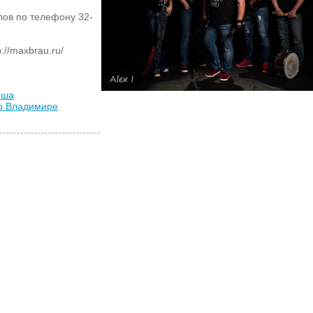
лов по телефону 32-
://maxbrau.ru/
иша
во Владимире