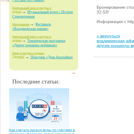
- это мир без границ»
Бронирование сто
Центральный парк культуры и
32-53!
отдыха
Музыкальный вечер с Игорем
Староверовым
Информация с http
Фестиваль
Мероприятия
«Владимирская вишня»
« вернуться
Центральный парк культуры и
владимирская аф
отдыха
Тематическая программа
другие концерты 
«Дарите ромашки любимым»
Парк культуры и отдыха
"Дружба"
Праздник «День балалайки»
...
Последние статьи:
Как считать расход воды по счётчику в