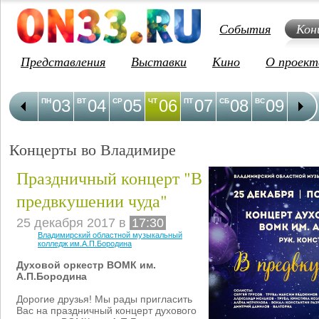
События
Кон
Представления
Выставки
Кино
О проект
03
04
05
06
07
08
09
1
ПН
ВТ
СР
ЧТ
ПТ
СБ
ВС
ПН
Концерты во Владимире
Праздничный концерт "В
предвкушении чуда"
25 декабря 2017 в
17:30
Владимирский областной музыкальный
колледж им.А.П.Бородина
Духовой оркестр ВОМК им.
А.П.Бородина
Дорогие друзья! Мы рады пригласить
Вас на праздничный концерт духового