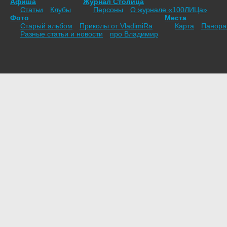
Афиша
Журнал Столица
Статьи
Клубы
Персоны
О журнале «100ЛИЦа»
Фото
Места
Старый альбом
Приколы от VladimiRа
Карта
Панор
Разные статьи и новости
про Владимир