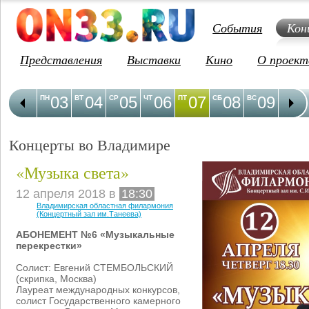
События
Кон
Представления
Выставки
Кино
О проект
03
04
05
06
07
08
09
1
ПН
ВТ
СР
ЧТ
ПТ
СБ
ВС
ПН
Концерты во Владимире
«Музыка света»
12 апреля 2018 в
18:30
Владимирская областная филармония
(Концертный зал им.Танеева)
АБОНЕМЕНТ №6 «Музыкальные
перекрестки»
Солист: Евгений СТЕМБОЛЬСКИЙ
(скрипка, Москва)
Лауреат международных конкурсов,
солист Государственного камерного