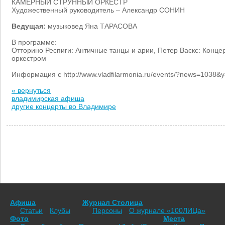
КАМЕРНЫЙ СТРУННЫЙ ОРКЕСТР
Художественный руководитель – Александр СОНИН
Ведущая:
музыковед Яна ТАРАСОВА
В программе:
Отторино Респиги: Античные танцы и арии, Петер Васкс: Концер
оркестром
Информация с http://www.vladfilarmonia.ru/events/?news=103
« вернуться
владимирская афиша
другие концерты во Владимире
Афиша
Журнал Столица
Статьи
Клубы
Персоны
О журнале «100ЛИЦа»
Фото
Места