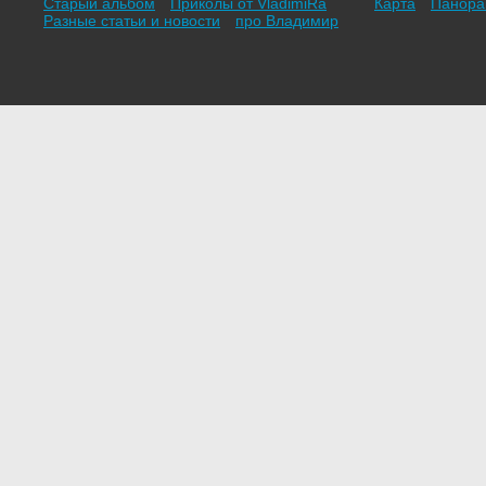
Старый альбом
Приколы от VladimiRа
Карта
Панор
Разные статьи и новости
про Владимир