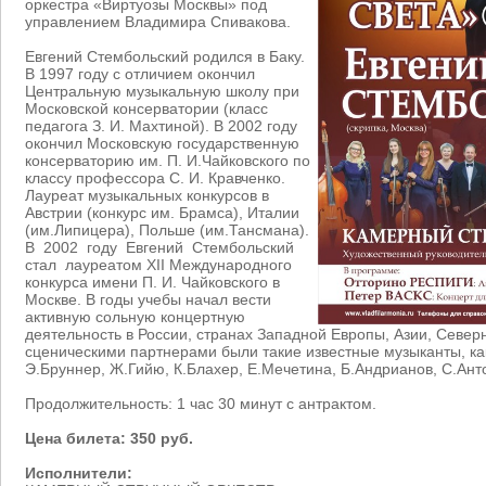
оркестра «Виртуозы Москвы» под
управлением Владимира Спивакова.
Евгений Стембольский родился в Баку.
В 1997 году с отличием окончил
Центральную музыкальную школу при
Московской консерватории (класс
педагога З. И. Махтиной). В 2002 году
окончил Московскую государственную
консерваторию им. П. И.Чайковского по
классу профессора С. И. Кравченко.
Лауреат музыкальных конкурсов в
Австрии (конкурс им. Брамса), Италии
(им.Липицера), Польше (им.Тансмана).
В 2002 году Евгений Стембольский
стал лауреатом XII Международного
конкурса имени П. И. Чайковского в
Москве. В годы учебы начал вести
активную сольную концертную
деятельность в России, странах Западной Европы, Азии, Севе
сценическими партнерами были такие известные музыканты, как
Э.Бруннер, Ж.Гийю, К.Блахер, Е.Мечетина, Б.Андрианов, С.Ант
Продолжительность: 1 час 30 минут с антрактом.
Цена билета: 350 руб.
Исполнители: